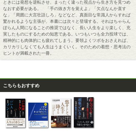
ときには発想を逆転させ、まったく違った視点から生き方を見つめ
なおす必要がある。 「手の抜き方を覚えよ」「欠点なんか直す
な」「周囲に大言壮語しろ」などなど、真面目な常識人からすれば
驚かれるような主張が、本書には次々と登場する。それはちゃらん
ぽらん人間になることの推奨ではなく、長い人生をより楽しく、充
実したものにするための知恵である。いつもいつも全力投球では、
精神的にも肉体的にも疲れてしまう。要領よくツボをおさえれば、
カリカリしなくても人生はうまくいく。そのための着想・思考法の
ヒントが満載された一冊。
こちらもおすすめ