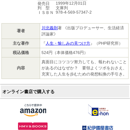
1999年12月01日
発売日
文庫判
判 型
978-4-569-57347-2
ＩＳＢＮ
川北義則
著 《出版プロデューサー、生活経済
著者
評論家》
主な著作
『
人生・愉しみの見つけ方
』（PHP研究所）
税込価格
524円（本体価格476円）
真面目にコツコツ努力しても、報われないこと
内容
があるのはなぜか？ 要領よくツボをおさえ、
充実した人生を歩むための発想転換の手引き。
オンライン書店で購入する