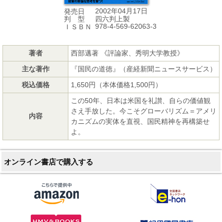
2002年04月17日
発売日
四六判上製
判 型
978-4-569-62063-3
ＩＳＢＮ
著者
西部邁著 《評論家、秀明大学教授》
主な著作
『国民の道徳』（産経新聞ニュースサービス）
税込価格
1,650円（本体価格1,500円）
この50年、日本は米国を礼讃、自らの価値観
さえ手放した。今こそグローバリズム＝アメリ
内容
カニズムの実体を直視、国民精神を再構築せ
よ。
オンライン書店で購入する