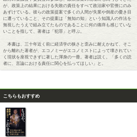
が、政策上の結果における失敗の責任をすべて政治家や官僚にのみ
あずけている。彼らの政策提案で多くの人間が失業や倒産の憂き目
に遭っていること、その提案は「無知の知」という知識人の作法を
無視したうえで組み立てたものであることに何の痛痒も感じていな
いことを指して、著者は「犯罪」と呼ぶ。
本書は、三十年近く前に経済学の狭さと歪みに耐えかねて、そこ
から離れた著者が、エコノミーがエコノミストによって壊されてい
く現状を座視できずに著した渾身の一冊。著者は説く。「多くの読
者に、言論における責任に関心を払ってほしい」と。
こちらもおすすめ