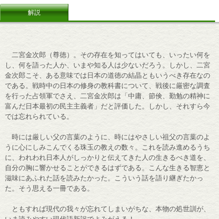
解説
二宮金次郎（尊徳）。その存在を知ってはいても、いったい何を
し、何を語った人か、いまや知る人は少ないだろう。しかし、二宮
金次郎こそ、ある意味では日本の道徳の結晶ともいうべき存在なの
である。戦時中の日本の修身の教科書について、戦後に厳密な調査
を行った占領軍でさえ、二宮金次郎は「中庸、節倹、勤勉の精神に
富んだ日本最初の民主主義者」だと評価した。しかし、それすら今
では忘れられている。
時には厳しい父の言葉のように、時にはやさしい祖父の言葉のよ
うに心にしみこんでくる珠玉の教えの数々。これを読み進めるうち
に、われわれ日本人がしっかりと伝えてきた人の生きるべき道を、
自分の胸に響かせることができるはずである。こんな生きる智恵と
滋味にあふれた話を読みたかった。こういう話を語り継ぎたかっ
た。そう思える一冊である。
ともすれば現代の我々が忘れてしまいがちな、本物の処世訓が、