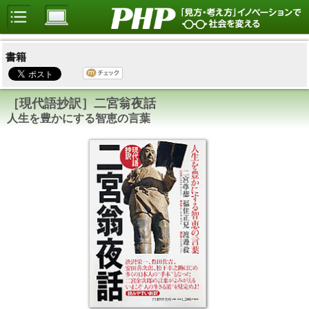
書籍
［現代語抄訳］二宮翁夜話
人生を豊かにする智恵の言葉