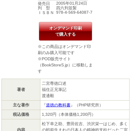
2005年01月24日
発売日
四六判並製
判 型
978-4-569-64087-7
ＩＳＢＮ
オンデマンド印刷
で購入する
※この商品はオンデマンド印
刷のみ購入可能です
※POD販売サイト
（BookStoreS.jp）に移動しま
す
二宮尊徳口述
著者
福住正兄筆記
渡邊毅
主な著作
『
道徳の教科書
』（PHP研究所）
税込価格
1,320円（本体価格1,200円）
松下幸之助、豊田佐吉、渋沢栄一はじめ、多く
内容
の戦前生まれの日本人の精神的支柱だった二宮