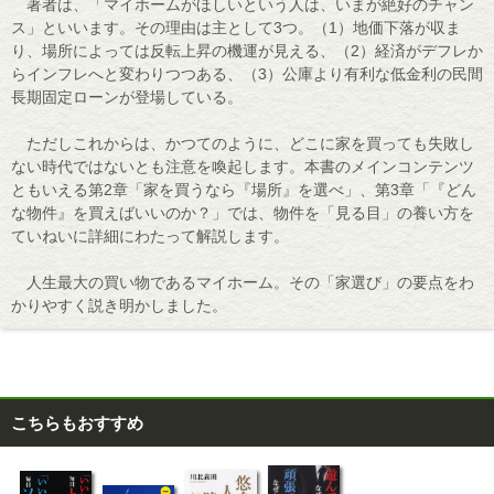
著者は、「マイホームがほしいという人は、いまが絶好のチャン
ス」といいます。その理由は主として3つ。（1）地価下落が収ま
り、場所によっては反転上昇の機運が見える、（2）経済がデフレか
らインフレへと変わりつつある、（3）公庫より有利な低金利の民間
長期固定ローンが登場している。
ただしこれからは、かつてのように、どこに家を買っても失敗し
ない時代ではないとも注意を喚起します。本書のメインコンテンツ
ともいえる第2章「家を買うなら『場所』を選べ」、第3章「『どん
な物件』を買えばいいのか？」では、物件を「見る目」の養い方を
ていねいに詳細にわたって解説します。
人生最大の買い物であるマイホーム。その「家選び」の要点をわ
かりやすく説き明かしました。
こちらもおすすめ