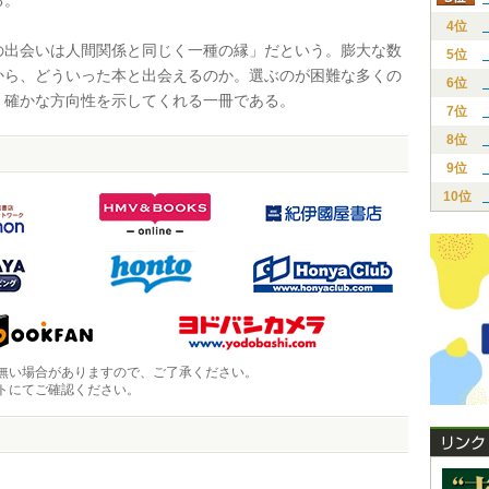
る。
4位
出会いは人間関係と同じく一種の縁」だという。膨大な数
5位
から、どういった本と出会えるのか。選ぶのが困難な多くの
6位
、確かな方向性を示してくれる一冊である。
7位
8位
9位
10位
無い場合がありますので、ご了承ください。
トにてご確認ください。