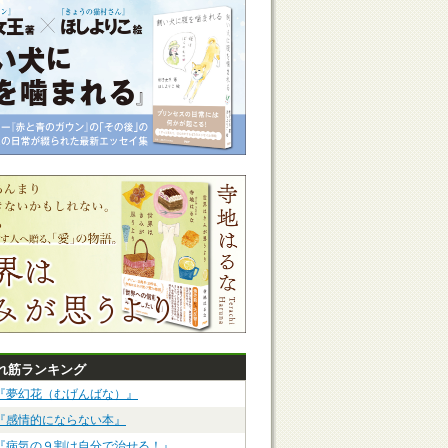
れ筋ランキング
『夢幻花（むげんばな）』
『感情的にならない本』
『病気の９割は自分で治せる！』