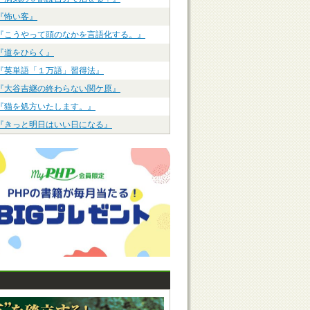
『怖い客』
『こうやって頭のなかを言語化する。』
『道をひらく』
『英単語「１万語」習得法』
『大谷吉継の終わらない関ケ原』
『猫を処方いたします。』
『きっと明日はいい日になる』