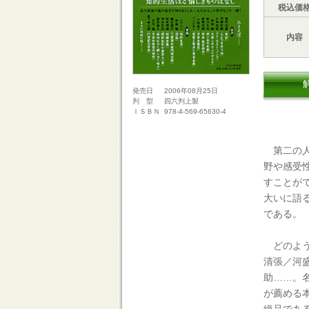
税込価
内容
2006年08月25日
発売日
四六判上製
判 型
978-4-569-65630-4
ＩＳＢＮ
第二の人
野や感受
すことが
大いに語
である。
どのよう
清張／河
助……。
が薦める