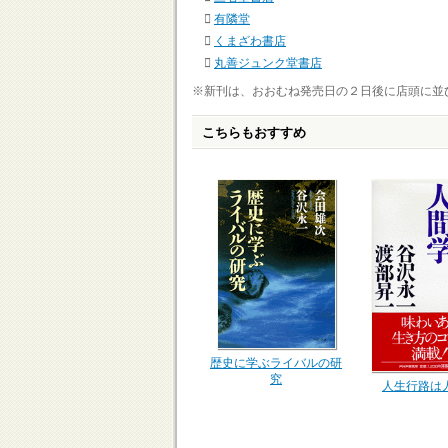
有隣堂
くまざわ書店
丸善ジュンク堂書店
※新刊は、おおむね発売日の２日後に店頭に並
こちらもおすすめ
歴史に学ぶライバルの研
究
人生行路は