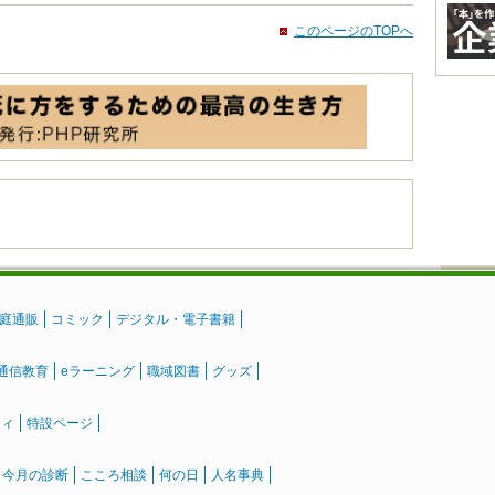
このページのTOPへ
庭通販
コミック
デジタル・電子書籍
通信教育
eラーニング
職域図書
グッズ
ティ
特設ページ
』今月の診断
こころ相談
何の日
人名事典