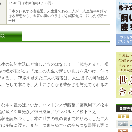
格
1,540円（本体価格1,400円）
日本を代表する書籍通、人生通である二人が、人生後半を輝か
せる智恵から、名著の裏のウラまでを縦横無尽に語った必読の
一冊！
解説
生の知的生活ほど愉しいものはなし！ 「歳をとると、視
性の幅が広がる」「第二の人生で新しい能力を見つけ、伸ば
できる」。75歳を越えた二人の著者は、人生後半の可能性を
る。そして本こそ、人生にさらなる豊かさを与えてくれるの
な本を読めばよいか。ハマトン／伊藤整／藤沢周平／松本
書籍売
盛好蔵／久世光彦／薄田泣菫／ゾンバルト／松下幸之
名著を読みつくし、本の世界の裏の裏まで知り尽くした二人
本は多岐に渡る。また、つまらぬ本への辛らつな書評も実に