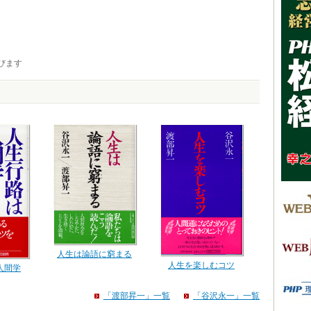
びます
人生は論語に窮まる
人生を楽しむコツ
人間学
「渡部昇一」一覧
「谷沢永一」一覧