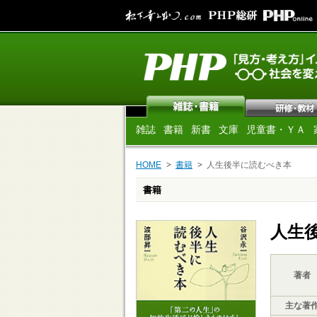
雑誌
書籍
新書
文庫
児童書・ＹＡ
HOME
書籍
人生後半に読むべき本
書籍
人生
著者
主な著