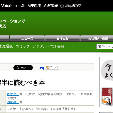
家庭通販
コミック
デジタル・電子書籍
後半に読むべき本
谷沢永一
著 《（谷沢）関西大学名誉教授、（渡部）上智大学名
誉教授》
渡部昇一
著
作
＜谷沢・主な著作＞『執筆論』（東洋経済新報社）