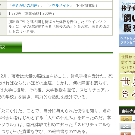
作
『
生きがいの創造
』、『
ソウルメイト
』（PHP研究所）
格
1,980円（本体価格1,800円）
脳出血で生と死の間を彷徨った体験を告白した『ツインソウ
ル』に、その姉妹書である『教授の恋』とを合本。著者の原点
とも言うべき書。
解説
年12月、著者は大量の脳出血を起こし、緊急手術を受けた。死
なければならないほどの重症。しかし、何の障害も残らず、
には大学に復帰。その後、大学教授を退任、スピリチュアル
光の学校」を開き、精力的な活動を続けている。
死にかけた」ことで、自分に与えられた使命を知り、運命
書籍売
の出会いをはじめとする「人生の仕組み」を知ったのだ。本
ンソウル』は、臨死体験で初めて知った「スピリチュアルな
くつながった貴重な学び」の報告書なのである。