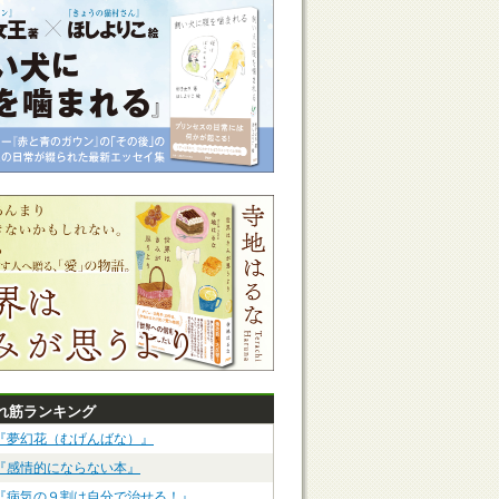
れ筋ランキング
『夢幻花（むげんばな）』
『感情的にならない本』
『病気の９割は自分で治せる！』