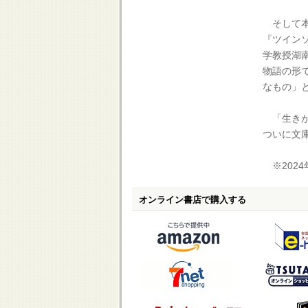
そして本
『ツイン
学教授湖
物語の形
なもの」
「生きが
ついに文
※2024
オンライン書店で購入する