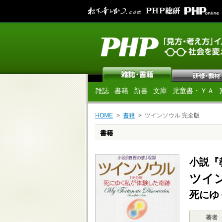
雑誌
書籍
新書
文庫
児童書・ＹＡ
HOME
書籍
ツインソウル 完全版
書籍
小説『
ツイ
死にゆ
著者