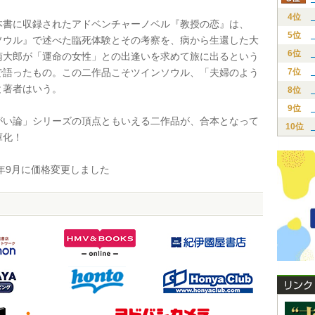
4位
書に収録されたアドベンチャーノベル『教授の恋』は、
5位
ソウル』で述べた臨死体験とその考察を、病から生還した大
6位
南大郎が「運命の女性」との出逢いを求めて旅に出るという
で語ったもの。この二作品こそツインソウル、「夫婦のよう
7位
と著者はいう。
8位
9位
い論」シリーズの頂点ともいえる二作品が、合本となって
10位
庫化！
年9月に価格変更しました