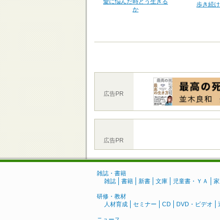
愛に悩んだ時どう生きる
歩き続け
か
広告PR
広告PR
雑誌・書籍
雑誌
書籍
新書
文庫
児童書・ＹＡ
家
研修・教材
人材育成
セミナー
CD
DVD・ビデオ
ニュース