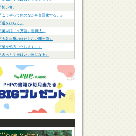
『怖い客』
『こうやって頭のなかを言語化する。』
『道をひらく』
『英単語「１万語」習得法』
『大谷吉継の終わらない関ケ原』
『猫を処方いたします。』
『きっと明日はいい日になる』