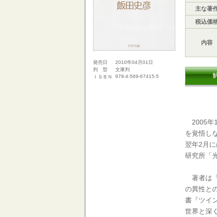
主な著
税込価
内容
2010年04月01日
発売日
文庫判
判 型
978-4-569-67415-5
ＩＳＢＮ
2005
を覚悟し
翌年2月
研究所「
著者は「
の異性と
書『ツイ
世界と深