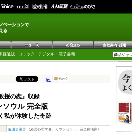
家庭通販
コミック
デジタル・電子書籍
教授の恋』収録
ンソウル 完全版
く私が体験した奇跡
飯田史彦
著 《経営心理学者、カウンセラー、音楽療法家》