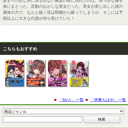
あまりの悲しみに涙も出ない風貴の前に現れたのは、真っ赤な服を
身にまとった、言動のおかしな美女だった。美女が差し出した謎の
液体の力で、なんと姫ノ花は棺桶から蘇ってしまうが、そこには予
想以上に大きな代償が待ち受けていた！
こちらもおすすめ
「6U☆」一覧
「伊東ちはや」一覧