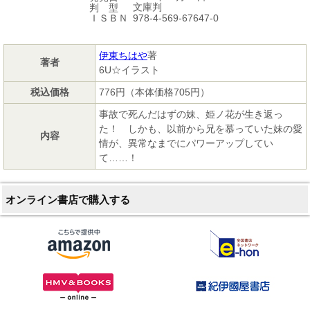
文庫判
判 型
978-4-569-67647-0
ＩＳＢＮ
伊東ちはや
著
著者
6U☆イラスト
税込価格
776円（本体価格705円）
事故で死んだはずの妹、姫ノ花が生き返っ
た！ しかも、以前から兄を慕っていた妹の愛
内容
情が、異常なまでにパワーアップしてい
て……！
オンライン書店で購入する