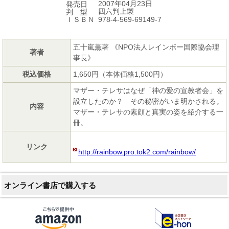
2007年04月23日
発売日
四六判上製
判 型
978-4-569-69149-7
ＩＳＢＮ
五十嵐薫著 《NPO法人レインボー国際協会理
著者
事長》
税込価格
1,650円（本体価格1,500円）
マザー・テレサはなぜ「神の愛の宣教者会」を
設立したのか？ その秘密がいま明かされる。
内容
マザー・テレサの素顔と真実の姿を紹介する一
冊。
リンク
http://rainbow.pro.tok2.com/rainbow/
オンライン書店で購入する