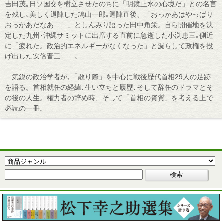
吉田茂｡日ソ国交を樹立させたのちに「明鏡止水の心境だ」との名言
を残し､美しく退陣した鳩山一郎｡退陣直後、「おっかあはやっぱり
おっかあだなあ……」としんみり語った田中角栄。自ら開催地を決
定した九州･沖縄サミットに出席する直前に急逝した小渕恵三｡側近
に「疲れた。政治的エネルギーがなくなった」と漏らして政権を投
げ出した安倍晋三……。
気鋭の政治学者が､「散り際」を中心に戦後歴代首相29人の足跡
を語る。首相就任の経緯､生い立ちと履歴､そして辞任のドラマとそ
の後の人生。権力者の辞め時、そして「首相の資質」を考える上で
必読の一冊。