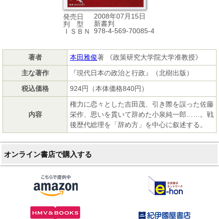
2008年07月15日
発売日
新書判
判 型
978-4-569-70085-4
ＩＳＢＮ
著者
本田雅俊
著 《政策研究大学院大学准教授》
主な著作
『現代日本の政治と行政』（北樹出版）
税込価格
924円（本体価格840円）
権力に恋々とした吉田茂、引き際を誤った佐藤
内容
栄作、思いを貫いて辞めた小泉純一郎……。戦
後歴代総理を「辞め方」を中心に叙述する。
オンライン書店で購入する