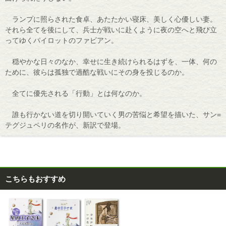
ランプに照らされた食卓、あたたかい寝床、美しく心優しい妻。
それら全てを後にして、兵士が戦いに赴くように夜の空へと飛び立
ってゆくパイロットのファビアン。
穏やかな日々のなか、幸せに生き続けられるはずを、一体、何の
ために、彼らは孤独で過酷な戦いにその身を投じるのか。
全てに優先される「行動」とは何なのか。
誰も行かない道を切り開いていく男の苦悩と希望を描いた、サン=
テグジュペリの名作が、新訳で登場。
こちらもおすすめ