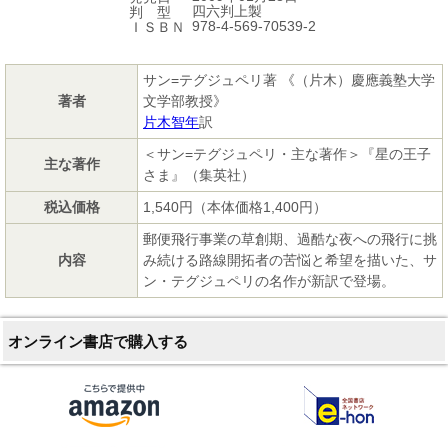
四六判上製
判 型
978-4-569-70539-2
ＩＳＢＮ
サン=テグジュペリ著 《（片木）慶應義塾大学
著者
文学部教授》
片木智年
訳
＜サン=テグジュペリ・主な著作＞『星の王子
主な著作
さま』（集英社）
税込価格
1,540円（本体価格1,400円）
郵便飛行事業の草創期、過酷な夜への飛行に挑
内容
み続ける路線開拓者の苦悩と希望を描いた、サ
ン・テグジュペリの名作が新訳で登場。
オンライン書店で購入する