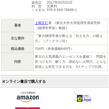
2017年03月01日
発売日
文庫判
判 型
978-4-569-76688-1
ＩＳＢＮ
上田正仁
著 《東京大学大学院理学系研究科
著者
（物理学専攻）教授》
『東大物理学者が教える「伝える力」の鍛え
主な著作
方』（ブックマン社）
税込価格
704円（本体価格640円）
東大の人気講義のエッセンスを凝縮！ 問題を
内容
見つける力、解く力、諦めない人間力。どんな
状況にも対応できる力を、3ステップで伝授。
オンライン書店で購入する