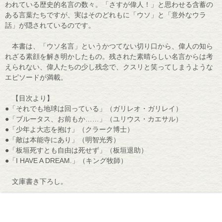
われている歴史的名言の数々。「さすが偉人！」と思わせる含蓄の
ある言葉たちですが、実はそのどれもに「ウソ」と「意外なウラ
話」が隠されているのです。
本書は、「ウソ名言」というかつてない切り口から、偉人の知ら
れざる素顔を解き明かしたもの。残された素晴らしい名言からは考
えられない、偉人たちの少し残念で、クスリと笑ってしまうような
エピソードが満載。
【目次より】
●「それでも地球は回っている」（ガリレオ・ガリレイ）
●「ブルータス、お前もか……」（ユリウス・カエサル）
●「少年よ大志を抱け」（クラーク博士）
●「敵は本能寺にあり」（明智光秀）
●「板垣死すとも自由は死せず」（板垣退助）
●「I HAVE A DREAM.」（キング牧師）
文庫書き下ろし。