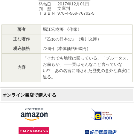
2017年12月01日
発売日
文庫判
判 型
978-4-569-76792-5
ＩＳＢＮ
著者
堀江宏樹著 《作家》
主な著作
『乙女の日本史』（角川文庫）
税込価格
726円（本体価格660円）
「それでも地球は回っている」「ブルータス、
お前もか」――実はそんなこと言っていな
内容
い!? あの名言に隠された歴史の意外な真実に
迫る。
オンライン書店で購入する