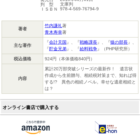
文庫判
判 型
978-4-569-76794-9
ＩＳＢＮ
竹内謙礼
著
著者
青木寿幸
著
『
会計天国
』、『
戦略課長
』、『
猿の部長
』、
主な著作
『
貯金兄弟
』、『
給料戦争
』（PHP研究所）
税込価格
924円（本体価格840円）
累計20万部突破シリーズの最新作！ 遺言状
作成から生前贈与、相続税対策まで、知れば得
内容
する!? 異色の相続ノベル。幸せな遺産相続と
は？
オンライン書店で購入する