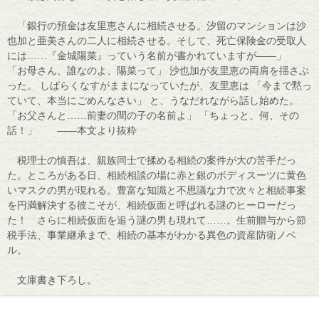
「銀行の預金は友里恵さんに相続させる。汐留のマンションは沙
也加と亜美さんの二人に相続させる。そして、死亡保険金の受取人
には……『金城陽菜』っていう名前が書かれていますが――」
「お母さん、誰なのよ、陽菜って」 沙也加が友里恵の両肩を揺さぶ
った。 しばらくなすがままになっていたが、友里恵は 「今まで黙っ
ていて、本当にごめんなさい」 と、うなだれながら話し始めた。
「お父さんと……前妻の間の子の名前よ」 「ちょっと、何、その
話！」 ――本文より抜粋
税理士の慎吾は、親族同士で揉める相続の案件が大の苦手だっ
た。ところがある日、相続相談の場に赤と銀のボディスーツに黄色
いマスクの男が現れる。豊富な知識と不思議な力で次々と相続事案
を円満解決する彼こそが、相続仮面と呼ばれる謎のヒーローだっ
た！ さらに相続仮面を追う謎の男も現れて……。生前贈与から節
税手法、事業継承まで、相続の基本がわかる異色の資産防衛ノベ
ル。
文庫書き下ろし。