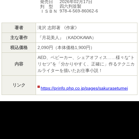
2026年02月17日
発売日
四六判並製
判 型
978-4-569-86062-6
ＩＳＢＮ
著者
滝沢 志郎著 《作家》
主な著作
『月花美人』（KADOKAWA）
税込価格
2,090円（本体価格1,900円）
AED、ベビーカー、シェアオフィス……様々な“ト
内容
リセツ”を「分かりやすく、正確に」作るテクニカ
ルライターを描いたお仕事小説！
リンク
https://prinfo.php.co.jp/pages/sakurasetumei