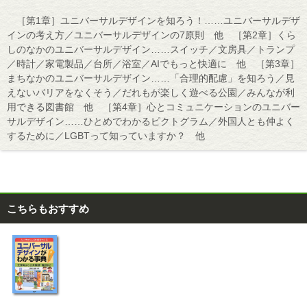
［第1章］ユニバーサルデザインを知ろう！……ユニバーサルデザ
インの考え方／ユニバーサルデザインの7原則 他 ［第2章］くら
しのなかのユニバーサルデザイン……スイッチ／文房具／トランプ
／時計／家電製品／台所／浴室／AIでもっと快適に 他 ［第3章］
まちなかのユニバーサルデザイン……「合理的配慮」を知ろう／見
えないバリアをなくそう／だれもが楽しく遊べる公園／みんなが利
用できる図書館 他 ［第4章］心とコミュニケーションのユニバー
サルデザイン……ひとめでわかるピクトグラム／外国人とも仲よく
するために／LGBTって知っていますか？ 他
こちらもおすすめ