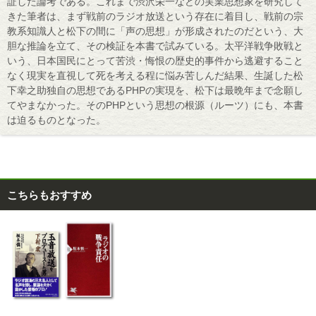
証した論考である。これまで渋沢栄一などの実業思想家を研究して
きた筆者は、まず戦前のラジオ放送という存在に着目し、戦前の宗
教系知識人と松下の間に「声の思想」が形成されたのだという、大
胆な推論を立て、その検証を本書で試みている。太平洋戦争敗戦と
いう、日本国民にとって苦渋・悔恨の歴史的事件から逃避すること
なく現実を直視して死を考える程に悩み苦しんだ結果、生誕した松
下幸之助独自の思想であるPHPの実現を、松下は最晩年まで念願し
てやまなかった。そのPHPという思想の根源（ルーツ）にも、本書
は迫るものとなった。
こちらもおすすめ