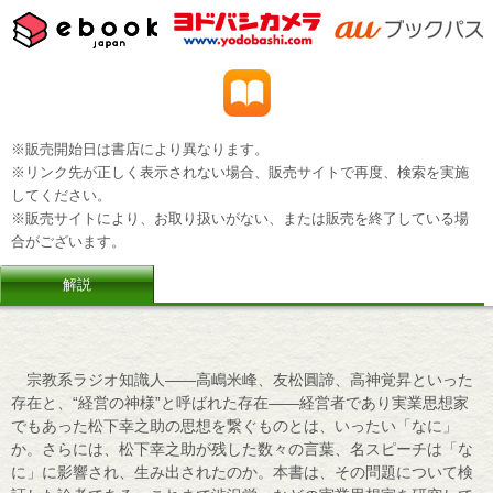
※販売開始日は書店により異なります。
※リンク先が正しく表示されない場合、販売サイトで再度、検索を実施
してください。
※販売サイトにより、お取り扱いがない、または販売を終了している場
合がございます。
解説
宗教系ラジオ知識人――高嶋米峰、友松圓諦、高神覚昇といった
存在と、“経営の神様”と呼ばれた存在――経営者であり実業思想家
でもあった松下幸之助の思想を繋ぐものとは、いったい「なに」
か。さらには、松下幸之助が残した数々の言葉、名スピーチは「な
に」に影響され、生み出されたのか。本書は、その問題について検