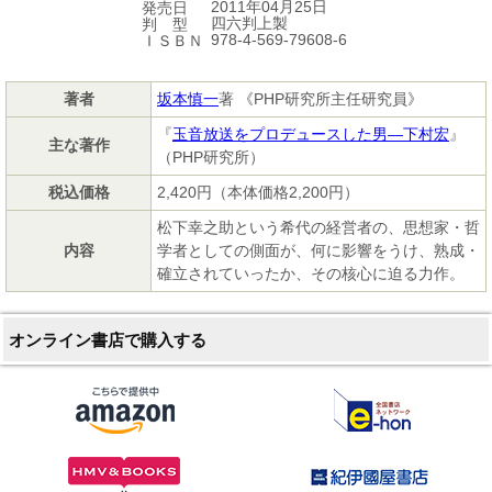
2011年04月25日
発売日
四六判上製
判 型
978-4-569-79608-6
ＩＳＢＮ
著者
坂本慎一
著 《PHP研究所主任研究員》
『
玉音放送をプロデュースした男―下村宏
』
主な著作
（PHP研究所）
税込価格
2,420円（本体価格2,200円）
松下幸之助という希代の経営者の、思想家・哲
内容
学者としての側面が、何に影響をうけ、熟成・
確立されていったか、その核心に迫る力作。
オンライン書店で購入する