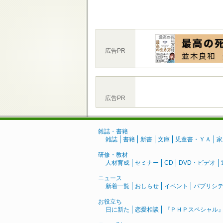
広告PR
広告PR
雑誌・書籍
雑誌
書籍
新書
文庫
児童書・ＹＡ
家
研修・教材
人材育成
セミナー
CD
DVD・ビデオ
ニュース
新着一覧
おしらせ
イベント
パブリシ
お役立ち
日に新た
恋愛相談
『ＰＨＰスペシャル