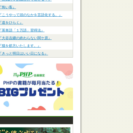
『怖い客』
『こうやって頭のなかを言語化する。』
『道をひらく』
『英単語「１万語」習得法』
『大谷吉継の終わらない関ケ原』
『猫を処方いたします。』
『きっと明日はいい日になる』