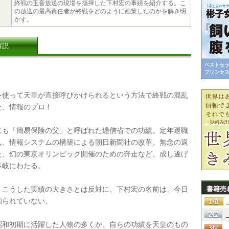
終戦の玉音放送の現場を指揮した下村宏の事績を紹介する。こ
の放送の最高責任者が終戦をどのように画策したのかを解き明
かす。
解説
使って天皇が直接呼びかけられるという方法で終戦の混乱
た、情報のプロ！
も「簡易保険の父」と呼ばれた逓信省での功績。定年退職
入、情報システムの構築による朝日新聞社の改革。無念の返
た、幻の東京オリンピック開催のための奔走など、成し遂げ
多岐にわたる。
こうした実績の大きさとは反対に、下村宏の名前は、今日
書籍売
知られていない。
和初期に活躍した人物の多くが、自らの功績を天皇のもの