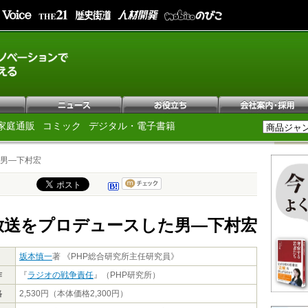
家庭通販
コミック
デジタル・電子書籍
男―下村宏
放送をプロデュースした男―下村宏
坂本慎一
著 《PHP総合研究所主任研究員》
作
『
ラジオの戦争責任
』（PHP研究所）
格
2,530円（本体価格2,300円）