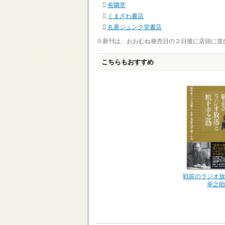
有隣堂
くまざわ書店
丸善ジュンク堂書店
※新刊は、おおむね発売日の２日後に店頭に並
こちらもおすすめ
戦前のラジオ放
幸之助