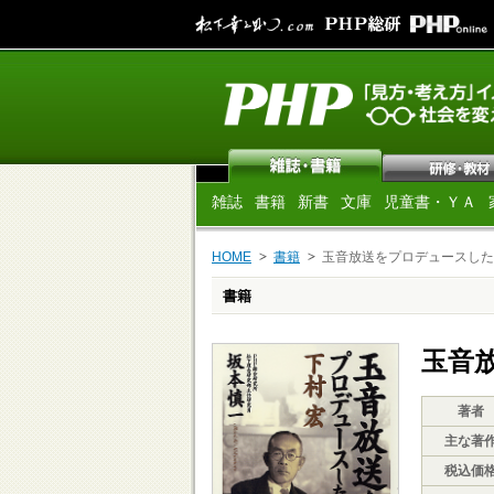
雑誌
書籍
新書
文庫
児童書・ＹＡ
HOME
書籍
玉音放送をプロデュースした
書籍
玉音
著者
主な著
税込価