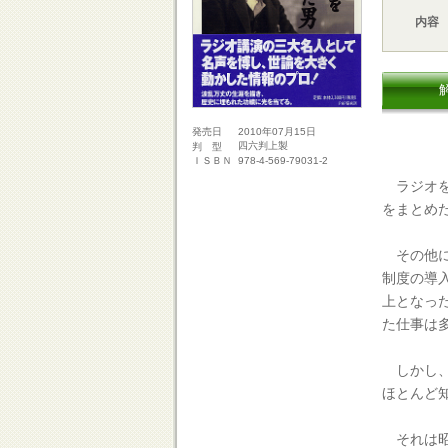
内容
2010年07月15日
発売日
四六判上製
判 型
978-4-569-79031-2
ＩＳＢＮ
ラジオを
をまとめ
その他に
制度の導
上となっ
た仕事は
しかし、
ほとんど
それは昭