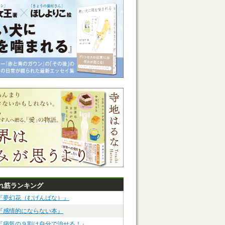
れ筋ランキング
『夢幻花（むげんばな）』
『感情的にならない本』
『病気の９割は自分で治せる！』