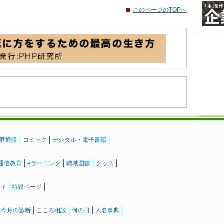
このページのTOPへ
庭通販
コミック
デジタル・電子書籍
通信教育
eラーニング
職域図書
グッズ
ティ
特設ページ
』今月の診断
こころ相談
何の日
人名事典