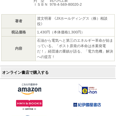
四六判上製
判 型
978-4-569-80020-2
ＩＳＢＮ
渡文明著 《JXホールディングス（株）相談
著者
役》
税込価格
1,430円（本体価格1,300円）
石油から電気へと第三のエネルギー革命が始ま
っている。「ポスト原発の本命は水素発電
内容
だ！」経団連の重鎮が語る、「電力危機」解決
への提言！
オンライン書店で購入する