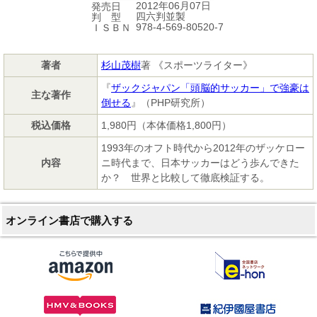
2012年06月07日
発売日
四六判並製
判 型
978-4-569-80520-7
ＩＳＢＮ
著者
杉山茂樹
著 《スポーツライター》
『
ザックジャパン「頭脳的サッカー」で強豪は
主な著作
倒せる
』（PHP研究所）
税込価格
1,980円（本体価格1,800円）
1993年のオフト時代から2012年のザッケロー
内容
ニ時代まで、日本サッカーはどう歩んできた
か？ 世界と比較して徹底検証する。
オンライン書店で購入する