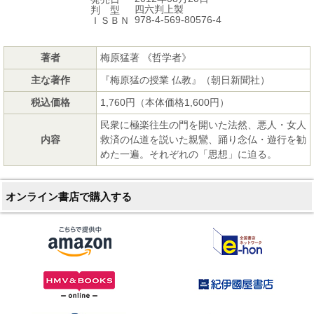
四六判上製
判 型
978-4-569-80576-4
ＩＳＢＮ
著者
梅原猛著 《哲学者》
主な著作
『梅原猛の授業 仏教』（朝日新聞社）
税込価格
1,760円（本体価格1,600円）
民衆に極楽往生の門を開いた法然、悪人・女人
内容
救済の仏道を説いた親鸞、踊り念仏・遊行を勧
めた一遍。それぞれの「思想」に迫る。
オンライン書店で購入する