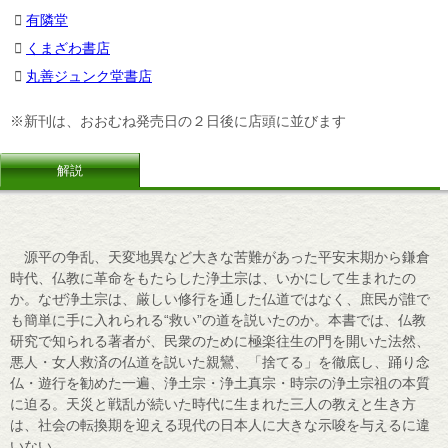
有隣堂
くまざわ書店
丸善ジュンク堂書店
※新刊は、おおむね発売日の２日後に店頭に並びます
解説
源平の争乱、天変地異など大きな苦難があった平安末期から鎌倉
時代、仏教に革命をもたらした浄土宗は、いかにして生まれたの
か。なぜ浄土宗は、厳しい修行を通した仏道ではなく、庶民が誰で
も簡単に手に入れられる“救い”の道を説いたのか。本書では、仏教
研究で知られる著者が、民衆のために極楽往生の門を開いた法然、
悪人・女人救済の仏道を説いた親鸞、「捨てる」を徹底し、踊り念
仏・遊行を勧めた一遍、浄土宗・浄土真宗・時宗の浄土宗祖の本質
に迫る。天災と戦乱が続いた時代に生まれた三人の教えと生き方
は、社会の転換期を迎える現代の日本人に大きな示唆を与えるに違
いない。