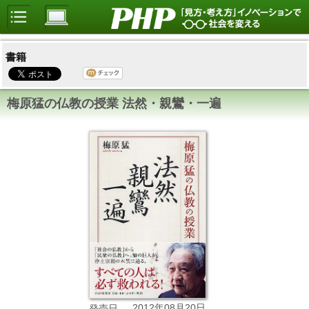
書籍
梅原猛の仏教の授業 法然・親鸞・一遍
2012年08月20日
発売日