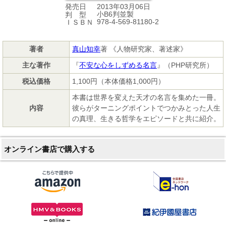
2013年03月06日
発売日
小B6判並製
判 型
978-4-569-81180-2
ＩＳＢＮ
著者
真山知幸
著 《人物研究家、著述家》
主な著作
『
不安な心をしずめる名言
』（PHP研究所）
税込価格
1,100円（本体価格1,000円）
本書は世界を変えた天才の名言を集めた一冊。
内容
彼らがターニングポイントでつかみとった人生
の真理、生きる哲学をエピソードと共に紹介。
オンライン書店で購入する