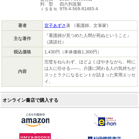
四六判並製
判 型
978-4-569-81483-4
ＩＳＢＮ
著者
宮子あずさ
著 《看護師、文筆家》
『看護婦が見つめた人間が死ぬということ』
主な著作
（講談社）
税込価格
1,430円（本体価格1,300円）
完璧をねらわず、ほどよくぼやきながら、時に
は人に任せる――。介護に関わる人の気持ちが
内容
スッとラクになるヒントが詰まった実用エッセ
イ。
オンライン書店で購入する