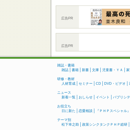
広告PR
広告PR
雑誌・書籍
雑誌
書籍
新書
文庫
児童書・ＹＡ
家
研修・教材
人材育成
セミナー
CD
DVD・ビデオ
ニュース
新着一覧
おしらせ
イベント
パブリシ
お役立ち
日に新た
恋愛相談
『ＰＨＰスペシャル
テーマ別
松下幸之助
政策シンクタンクＰＨＰ総研