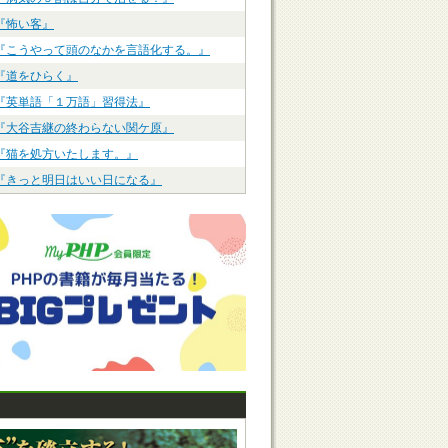
『怖い客』
『こうやって頭のなかを言語化する。』
『道をひらく』
『英単語「１万語」習得法』
『大谷吉継の終わらない関ケ原』
『猫を処方いたします。』
『きっと明日はいい日になる』