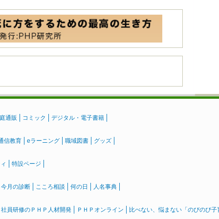
庭通販
コミック
デジタル・電子書籍
通信教育
eラーニング
職域図書
グッズ
ティ
特設ページ
』今月の診断
こころ相談
何の日
人名事典
社員研修のＰＨＰ人材開発
ＰＨＰオンライン
比べない、悩まない「のびのび子育て