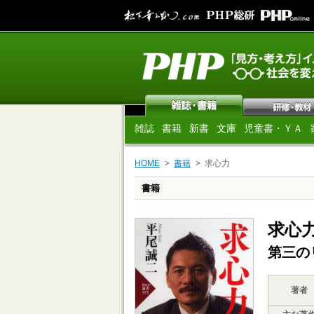
雑誌
書籍
新書
文庫
児童書・ＹＡ
HOME
書籍
求心力
書籍
求心
第三の
著者