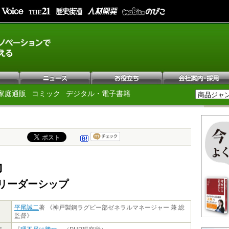
家庭通販
コミック
デジタル・電子書籍
力
リーダーシップ
平尾誠二
著 《神戸製鋼ラグビー部ゼネラルマネージャー 兼 総
監督》