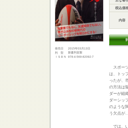
主な著
税込価
内容
2015年03月13日
発売日
新書判並製
判 型
978-4-569-82092-7
ＩＳＢＮ
スポーツ
は、トッ
ったが、
の方法は
ダーが組
ダーシッ
のような
う欠点が
では、い