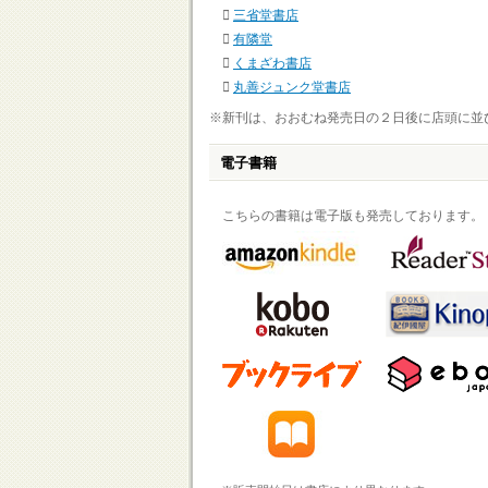
三省堂書店
有隣堂
くまざわ書店
丸善ジュンク堂書店
※新刊は、おおむね発売日の２日後に店頭に並
電子書籍
こちらの書籍は電子版も発売しております。