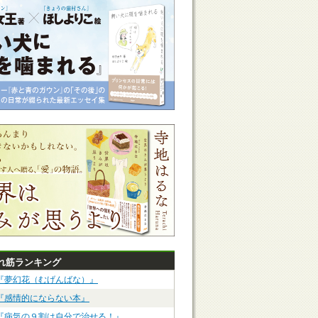
れ筋ランキング
『夢幻花（むげんばな）』
『感情的にならない本』
『病気の９割は自分で治せる！』