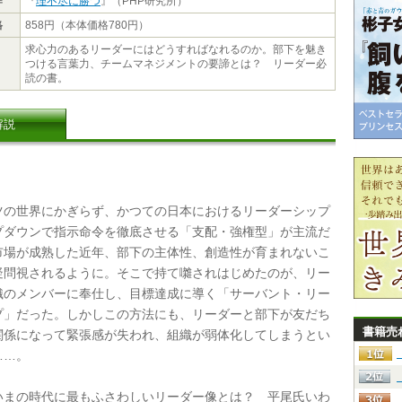
作
『
理不尽に勝つ
』（PHP研究所）
格
858円（本体価格780円）
求心力のあるリーダーにはどうすればなれるのか。部下を魅き
つける言葉力、チームマネジメントの要諦とは？ リーダー必
読の書。
解説
の世界にかぎらず、かつての日本におけるリーダーシップ
プダウンで指示命令を徹底させる「支配・強権型」が主流だ
市場が成熟した近年、部下の主体性、創造性が育まれないこ
疑問視されるように。そこで持て囃されはじめたのが、リー
織のメンバーに奉仕し、目標達成に導く「サーバント・リー
プ」だった。しかしこの方法にも、リーダーと部下が友だち
書籍売
関係になって緊張感が失われ、組織が弱体化してしまうとい
……。
まの時代に最もふさわしいリーダー像とは？ 平尾氏いわ