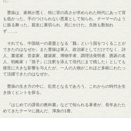
た。
曹操は、家柄が悪く、特に背の高さが求められた時代にあって背
も低かった。手のつけられない悪童として知られ、チーマーのよう
に振る舞った。親友に裏切られ、死にかけた。失敗も数知れ
ず……。
それでも、中国統一の基盤となる「魏」という国をつくることが
できたのはなぜか。また曹操は軍人、政治家としてだけでなく、詩
人、書道家、音楽家、建築家、博物学者、調理法発明者、囲碁の名
人、戦略家（『孫子』に注釈を添えて現代にまで残した）としても
後世に大きな影響を与えたが、一人の人物がこれほど多岐にわたっ
て活躍できたのはなぜか。
曹操の生き方の中に、乱世となるであろう、これからの時代を生
き抜くヒントを探る。
『はじめての課長の教科書』などで知られる著者が、長年あたた
めてきたテーマに挑んだ、渾身の1冊。