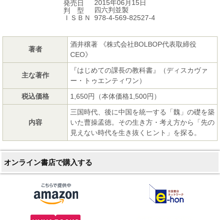
2015年06月15日
発売日
四六判並製
判 型
978-4-569-82527-4
ＩＳＢＮ
酒井穣著 《株式会社BOLBOP代表取締役
著者
CEO》
『はじめての課長の教科書』（ディスカヴァ
主な著作
ー・トゥエンティワン）
税込価格
1,650円（本体価格1,500円）
三国時代、後に中国を統一する「魏」の礎を築
内容
いた曹操孟徳。その生き方・考え方から「先の
見えない時代を生き抜くヒント」を探る。
オンライン書店で購入する