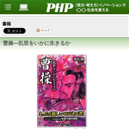
書籍
曹操―乱世をいかに生きるか