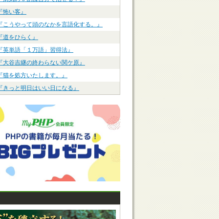
『怖い客』
『こうやって頭のなかを言語化する。』
『道をひらく』
『英単語「１万語」習得法』
『大谷吉継の終わらない関ケ原』
『猫を処方いたします。』
『きっと明日はいい日になる』