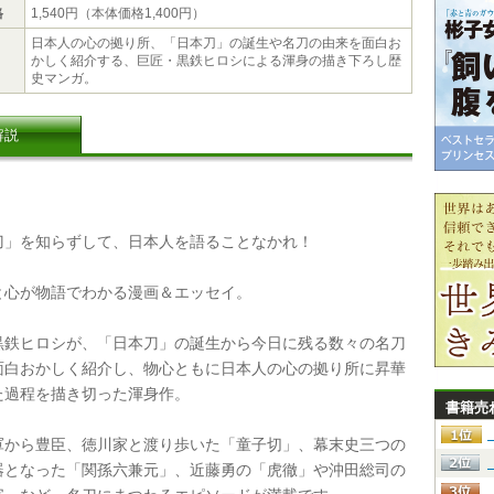
格
1,540円（本体価格1,400円）
日本人の心の拠り所、「日本刀」の誕生や名刀の由来を面白お
かしく紹介する、巨匠・黒鉄ヒロシによる渾身の描き下ろし歴
史マンガ。
解説
」を知らずして、日本人を語ることなかれ！
心が物語でわかる漫画＆エッセイ。
鉄ヒロシが、「日本刀」の誕生から今日に残る数々の名刀
面白おかしく紹介し、物心ともに日本人の心の拠り所に昇華
た過程を描き切った渾身作。
書籍売
から豊臣、徳川家と渡り歩いた「童子切」、幕末史三つの
器となった「関孫六兼元」、近藤勇の「虎徹」や沖田総司の