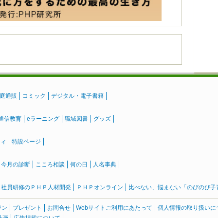
庭通販
コミック
デジタル・電子書籍
通信教育
eラーニング
職域図書
グッズ
ティ
特設ページ
』今月の診断
こころ相談
何の日
人名事典
社員研修のＰＨＰ人材開発
ＰＨＰオンライン
比べない、悩まない「のびのび子育て
ジン
プレゼント
お問合せ
Webサイトご利用にあたって
個人情報の取り扱いに
計画
広告掲載について