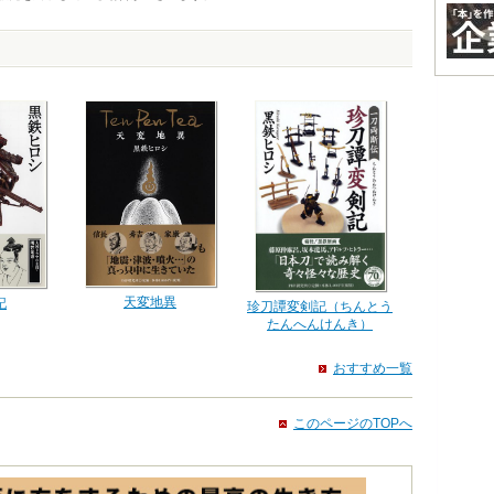
天変地異
記
珍刀譚変剣記（ちんとう
たんへんけんき）
おすすめ一覧
このページのTOPへ