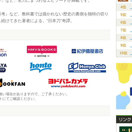
字」など、名刀にまつわるエピソードが満載です。
4位
考』など、教科書では描かれない歴史の裏側を独特の切り
5位
し続けてきた著者による、“日本刀”奇譚。
6位
7位
8位
9位
10位
無い場合がありますので、ご了承ください。
トにてご確認ください。