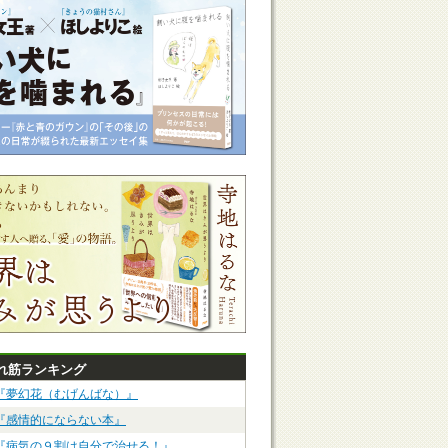
れ筋ランキング
『夢幻花（むげんばな）』
『感情的にならない本』
『病気の９割は自分で治せる！』