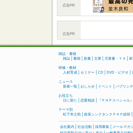
広告PR
広告PR
雑誌・書籍
雑誌
書籍
新書
文庫
児童書・ＹＡ
家
研修・教材
人材育成
セミナー
CD
DVD・ビデオ
ニュース
新着一覧
おしらせ
イベント
パブリシ
お役立ち
日に新た
恋愛相談
『ＰＨＰスペシャル
テーマ別
松下幸之助
政策シンクタンクＰＨＰ総研
会社案内
社会活動
採用募集
メールマガ
特定商取引法に基づく表示
一般事業主行動