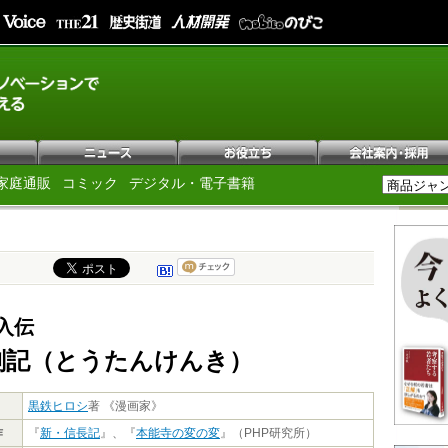
家庭通販
コミック
デジタル・電子書籍
入伝
剣記（とうたんけんき）
黒鉄ヒロシ
著 《漫画家》
作
『
新・信長記
』、『
本能寺の変の変
』（PHP研究所）