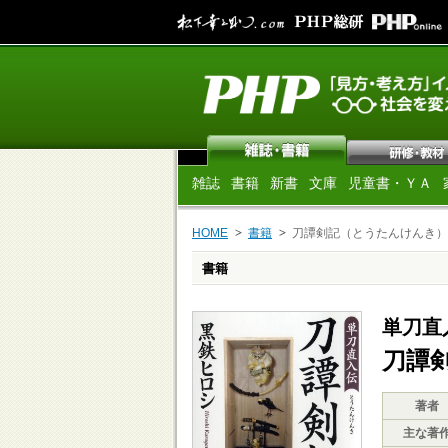
雑誌
書籍
新書
文庫
児童書・ＹＡ
HOME
書籍
刀譚剣記（とうたんけんき）
書籍
単刀直
刀譚
著者
主な著