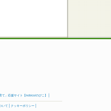
」応援サイト【nobico/のびこ】
ついて
クッキーポリシー