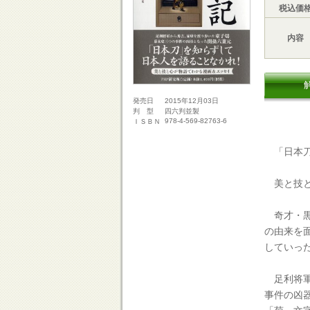
税込価
内容
2015年12月03日
発売日
四六判並製
判 型
978-4-569-82763-6
ＩＳＢＮ
「日本刀
美と技と
奇才・黒
の由来を
していっ
足利将軍
事件の凶