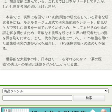
は、加速度的に進んでいる。これまでは日本がリードしてきたが、
しかし世界各国の追い上げも急だ。
本書では、実際に各国でｉPS細胞関連の研究をしている著名な研
究者を訪ね、ルポルタージュ形式で研究最前線をレポート。病気や
ケガで苦しむ患者を一日でも早く治すため、そしてまだ見ぬ生命の
謎を解き明かすため、果敢なる挑戦を続ける世界の研究者たちの姿
を浮き彫りにする。また、代表的な疾患について、ｉPS細胞を用い
た最先端研究の進捗状況を紹介し、ｉPS医療実現への道のりを探
る。
世界的な大競争の中、日本はリードを守れるのか？ “夢の医
療”の実現への希望と課題を浮かび上がらせる書。