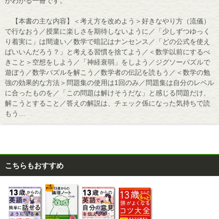
がわかる一冊です。
【本書の主な内容】＜考え方を改めよう＞好きなやり方（流儀）
で行なおう／授業に楽しさを期待しないように／「少しずつゆっく
り着実に」は間違い／数学で暗記はナンセンス／「どの公式を使え
ばいいんだろう？」と考える習慣を捨てよう／＜数学以前にするべ
きこと＞空想をしよう／「神経衰弱」をしよう／ジグソーパズルで
遊ぼう／数学パズルを解こう／数学者の伝記を読もう／＜数学の勉
強の効果的な方法＞問題集の使用は1回のみ／問題集は自分のレベル
に合ったものを／「この問題は解けそうだな」と感じる問題だけ、
解こうとすること／答えの解説は、チェック係になった気持ちで読
もう…
こちらもおすすめ