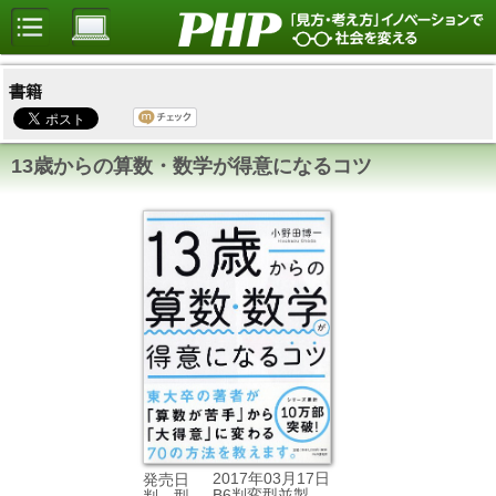
書籍
13歳からの算数・数学が得意になるコツ
2017年03月17日
発売日
B6判変型並製
判 型