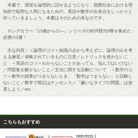
本書で、理屈を論理的に話せるようになり、国際社会における理
知的で聡明な人間になるための、英語や数学の出発点をしっかりと
作っていきましょう。本書はそのための本なのです。
ロングセラー『13歳からの―』シリーズの好評既刊3冊を集めた
必携の1冊！
主な内容：＜論理のコツ＞知識の点から考えずに、論理のみを考
える練習／省略されているものに注意／レトリックを使わないこ
と ＜英語のコツ＞わからないことがあっても、悩んではいけない
／問題集を解かないこと／文法に関する誤解について ＜数学のコ
ツ＞数学の授業がつまらないとき、「数学はつまらない」と誤解し
ないこと／数学で暗記はナンセンス／「嫌いなタイプの問題」は放
置しよう／etc…
こちらもおすすめ