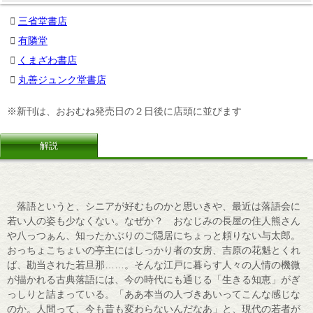
三省堂書店
有隣堂
くまざわ書店
丸善ジュンク堂書店
※新刊は、おおむね発売日の２日後に店頭に並びます
解説
落語というと、シニアが好むものかと思いきや、最近は落語会に
若い人の姿も少なくない。なぜか？ おなじみの長屋の住人熊さん
や八っつぁん、知ったかぶりのご隠居にちょっと頼りない与太郎。
おっちょこちょいの亭主にはしっかり者の女房、吉原の花魁とくれ
ば、勘当された若旦那……。そんな江戸に暮らす人々の人情の機微
が描かれる古典落語には、今の時代にも通じる「生きる知恵」がぎ
っしりと詰まっている。「ああ本当の人づきあいってこんな感じな
のか。人間って、今も昔も変わらないんだなあ」と、現代の若者が