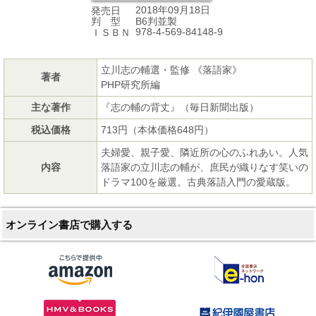
2018年09月18日
発売日
B6判並製
判 型
978-4-569-84148-9
ＩＳＢＮ
立川志の輔選・監修 《落語家》
著者
PHP研究所編
主な著作
『志の輔の背丈』（毎日新聞出版）
税込価格
713円（本体価格648円）
夫婦愛、親子愛、隣近所の心のふれあい。人気
内容
落語家の立川志の輔が、庶民が織りなす笑いの
ドラマ100を厳選。古典落語入門の愛蔵版。
オンライン書店で購入する