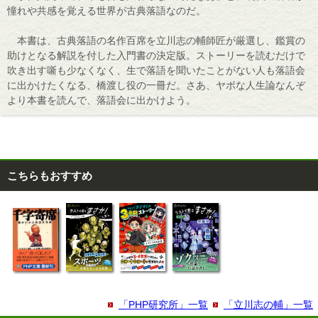
憧れや共感を覚える世界が古典落語なのだ。
本書は、古典落語の名作百席を立川志の輔師匠が厳選し、鑑賞の
助けとなる解説を付した入門書の決定版。ストーリーを読むだけで
吹き出す噺も少なくなく、生で落語を聞いたことがない人も落語会
に出かけたくなる、橋渡し役の一冊だ。さあ、ヤボな人生論なんぞ
より本書を読んで、落語会に出かけよう。
こちらもおすすめ
「PHP研究所」一覧
「立川志の輔」一覧