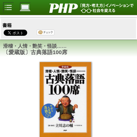
書籍
滑稽・人情・艶笑・怪談……
〔愛蔵版〕古典落語100席