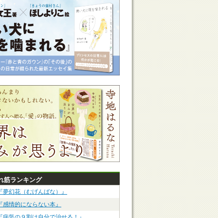
れ筋ランキング
『夢幻花（むげんばな）』
『感情的にならない本』
『病気の９割は自分で治せる！』