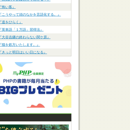
『怖い客』
『こうやって頭のなかを言語化する。』
『道をひらく』
『英単語「１万語」習得法』
『大谷吉継の終わらない関ケ原』
『猫を処方いたします。』
『きっと明日はいい日になる』