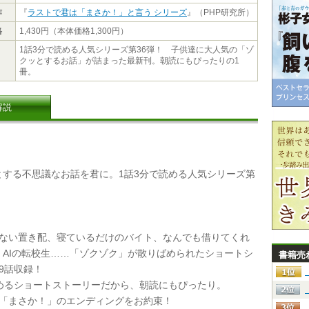
作
『
ラストで君は「まさか！」と言う シリーズ
』（PHP研究所）
格
1,430円（本体価格1,300円）
1話3分で読める人気シリーズ第36弾！ 子供達に大人気の「ゾ
クッとするお話」が詰まった最新刊。朝読にもぴったりの1
冊。
解説
する不思議なお話を君に。1話3分で読める人気シリーズ第
いない置き配、寝ているだけのバイト、なんでも借りてくれ
、AIの転校生……「ゾクゾク」が散りばめられたショートシ
書籍売
9話収録！
読めるショートストーリーだから、朝読にもぴったり。
は「まさか！」のエンディングをお約束！