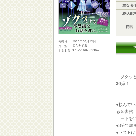
主な著
税込価
内容
2025年09月22日
発売日
四六判並製
判 型
978-4-569-88236-9
ＩＳＢＮ
ゾクッと
36弾！
●頼んで
る図書館
ョートを1
●3分で
●ラスト