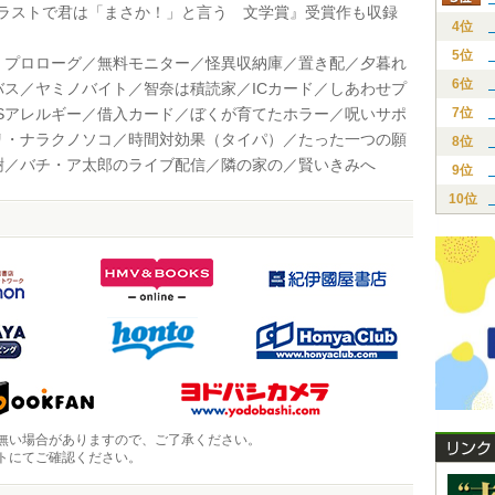
回 ラストで君は「まさか！」と言う 文学賞』受賞作も収録
4位
5位
プロローグ／無料モニター／怪異収納庫／置き配／夕暮れ
6位
バス／ヤミノバイト／智奈は積読家／ICカード／しあわせプ
NSアレルギー／借入カード／ぼくが育てたホラー／呪いサポ
7位
リ・ナラクノソコ／時間対効果（タイパ）／たった一つの願
8位
樹／バチ・ア太郎のライブ配信／隣の家の／賢いきみへ
9位
10位
無い場合がありますので、ご了承ください。
トにてご確認ください。