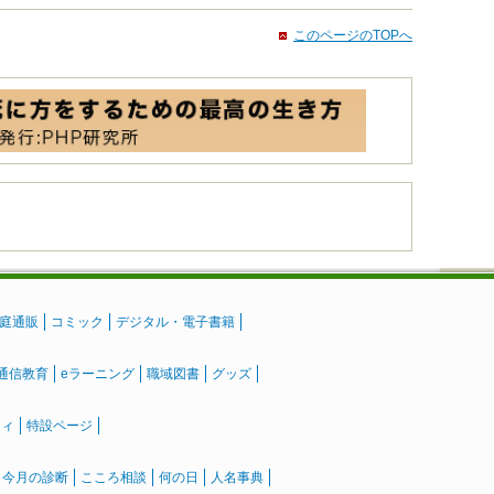
このページのTOPへ
庭通販
コミック
デジタル・電子書籍
通信教育
eラーニング
職域図書
グッズ
ティ
特設ページ
』今月の診断
こころ相談
何の日
人名事典