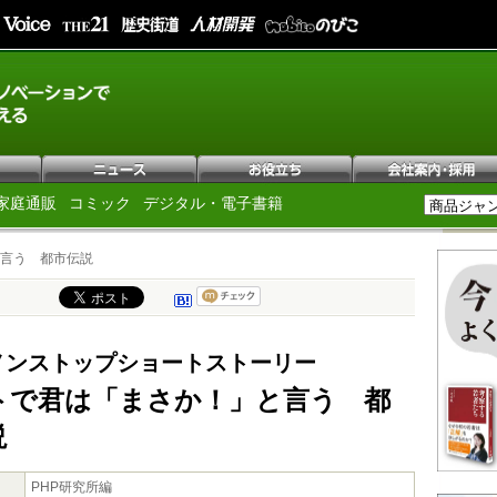
家庭通販
コミック
デジタル・電子書籍
言う 都市伝説
ノンストップショートストーリー
トで君は「まさか！」と言う 都
説
PHP研究所編