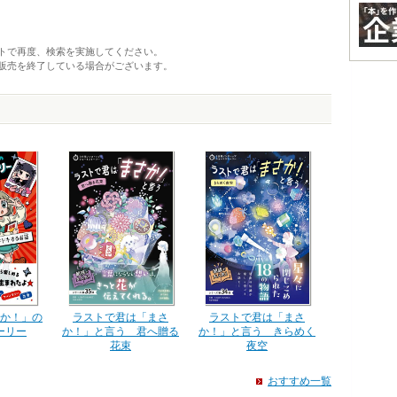
トで再度、検索を実施してください。
販売を終了している場合がございます。
ラストで君は「まさ
ラストで君は「まさ
か！」の
か！」と言う きらめく
か！」と言う 君へ贈る
ーリー
夜空
花束
おすすめ一覧