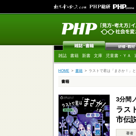
雑誌
書籍
新書
文庫
児童書・ＹＡ
HOME
書籍
ラストで君は「まさか！」と
書籍
3分間
ラス
市伝
著者