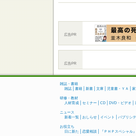
広告PR
広告PR
雑誌・書籍
雑誌
書籍
新書
文庫
児童書・ＹＡ
家
研修・教材
人材育成
セミナー
CD
DVD・ビデオ
ニュース
新着一覧
おしらせ
イベント
パブリシ
お役立ち
日に新た
恋愛相談
『ＰＨＰスペシャル