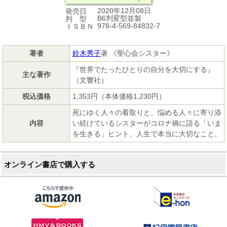
2020年12月08日
発売日
B6判変型並製
判 型
978-4-569-84832-7
ＩＳＢＮ
著者
鈴木秀子
著 《聖心会シスター》
『世界でたったひとりの自分を大切にする』
主な著作
（文響社）
税込価格
1,353円（本体価格1,230円）
死にゆく人々の看取りと、悩める人々に寄り添
内容
い続けているシスターがコロナ禍に語る「いま
を生きる」ヒント。人生で本当に大切なこと。
オンライン書店で購入する