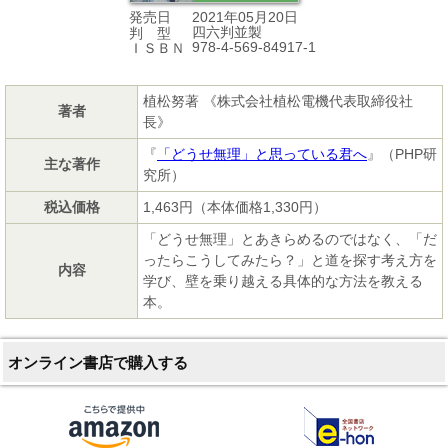
2021年05月20日
発売日
四六判並製
判 型
978-4-569-84917-1
ＩＳＢＮ
植松努著 《株式会社植松電機代表取締役社
著者
長》
『
「どうせ無理」と思っている君へ
』（PHP研
主な著作
究所）
税込価格
1,463円（本体価格1,330円）
「どうせ無理」とあきらめるのではなく、「だ
ったらこうしてみたら？」と道を探す考え方を
内容
学び、壁を乗り越える具体的な方法を教える
本。
オンライン書店で購入する