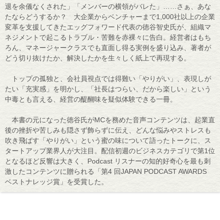
退を余儀なくされた」「メンバーの横領がバレた」……さぁ、あな
たならどうするか？ 大企業からベンチャーまで1,000社以上の企業
変革を支援してきたエッグフォワード代表の徳谷智史氏が、組織マ
ネジメントで起こるトラブル・苦難を赤裸々に告白。経営者はもち
ろん、マネージャークラスでも直面し得る実例を盛り込み、著者が
どう切り抜けたか、解決したかを生々しく紙上で再現する。
トップの孤独と、会社員視点では得難い「やりがい」、表現しが
たい「充実感」を明かし、「社長はつらい、だから楽しい」という
中毒とも言える、経営の醍醐味を疑似体験できる一冊。
本書の元になった徳谷氏がMCを務めた音声コンテンツは、起業直
後の挫折や苦しみも隠さず飾らずに伝え、どんな悩みやストレスも
吹き飛ばす「やりがい」という蜜の味について語ったトークに、ス
タートアップ業界人が大注目。配信初週のビジネスカテゴリで第1位
となるほど反響は大きく、Podcast リスナーの知的好奇心を最も刺
激したコンテンツに贈られる「第4 回JAPAN PODCAST AWARDS
ベストナレッジ賞」を受賞した。