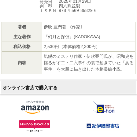
2025年01月29日
発売日
四六判並製
判 型
978-4-569-85829-6
ＩＳＢＮ
著者
伊吹 亜門著 《作家》
主な著作
『幻月と探偵』(KADOKAWA)
税込価格
2,530円（本体価格2,300円）
気鋭のミステリ作家・伊吹亜門氏が、昭和史を
内容
揺るがす二・二六事件の裏で起きていた「ある
事件」を大胆に描き出した本格長編小説。
オンライン書店で購入する