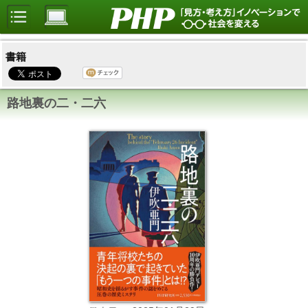
書籍
路地裏の二・二六