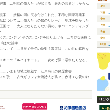
其害毒……明治の偉人たちが吠える「最近の若者けしからん
4位
5位
る提案……妖精の国に突き付けられた、不穏な国家再建案
6位
回転について……偉人たちの知のリレーが、地球を動かした
7位
の王国で……大人になりたくない男の、ネバーエンディング
ー
8位
拭うスポンジ ／ そのスポンジを絞り上げる……奇妙な医療に
9位
、奇妙な論争
10位
質について……世界で最初の快楽主義者は、この世の真理を
ルスキーの「ルバイヤート」……読めば酒に溺れたくなる、
物
書……いまも地域に根差す、江戸時代の偽歴史書
ィスの歌……古代ギリシャ女流詩人が紡ぐ、赤裸々な愛の独