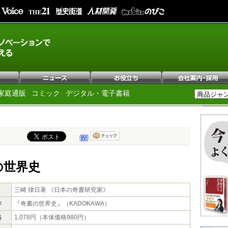
家庭通販
コミック
デジタル・電子書籍
の世界史
三崎 律日著 《日本の奇書研究家》
作
『奇書の世界史』（KADOKAWA）
格
1,078円（本体価格980円）