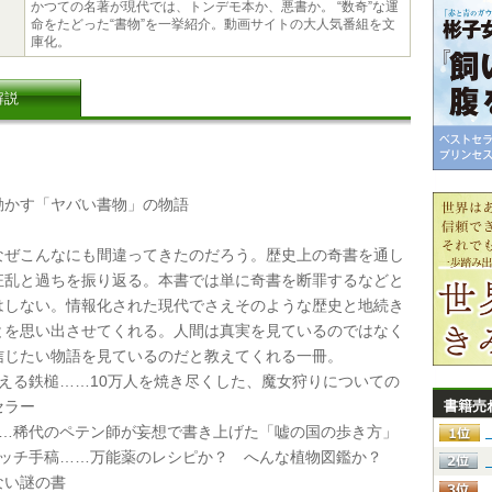
かつての名著が現代では、トンデモ本か、悪書か。 “数奇”な運
命をたどった“書物”を一挙紹介。動画サイトの大人気番組を文
庫化。
解説
かす「ヤバい書物」の物語
ぜこんなにも間違ってきたのだろう。歴史上の奇書を通し
狂乱と過ちを振り返る。本書では単に奇書を断罪するなどと
はしない。情報化された現代でさえそのような歴史と地続き
とを思い出させてくれる。人間は真実を見ているのではなく
信じたい物語を見ているのだと教えてくれる一冊。
与える鉄槌……10万人を焼き尽くした、魔女狩りについての
セラー
書籍売
……稀代のペテン師が妄想で書き上げた「嘘の国の歩き方」
ニッチ手稿……万能薬のレシピか？ へんな植物図鑑か？
ない謎の書