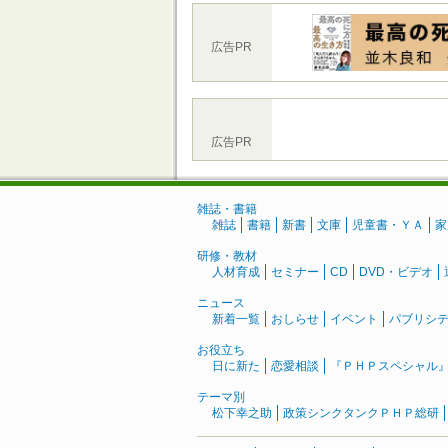
広告PR
広告PR
雑誌・書籍
雑誌
書籍
新書
文庫
児童書・ＹＡ
家
研修・教材
人材育成
セミナー
CD
DVD・ビデオ
ニュース
新着一覧
おしらせ
イベント
パブリシ
お役立ち
日に新た
恋愛相談
『ＰＨＰスペシャル
テーマ別
松下幸之助
政策シンクタンクＰＨＰ総研