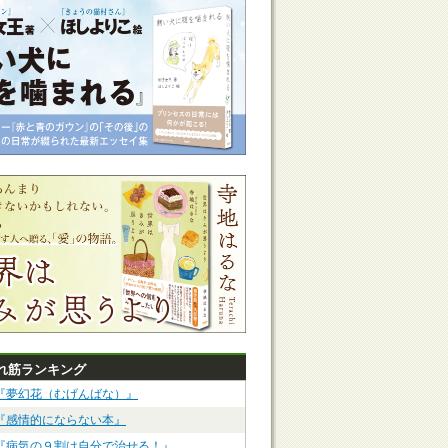
れ筋ランキング
『夢幻花（むげんばな）』
『感情的にならない本』
『病気の９割は自分で治せる！』