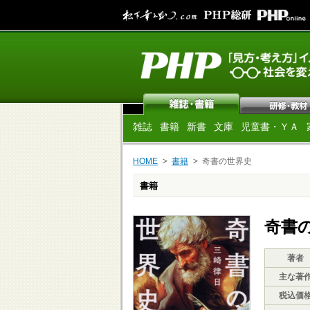
雑誌
書籍
新書
文庫
児童書・ＹＡ
HOME
書籍
奇書の世界史
書籍
奇書
著者
主な著
税込価