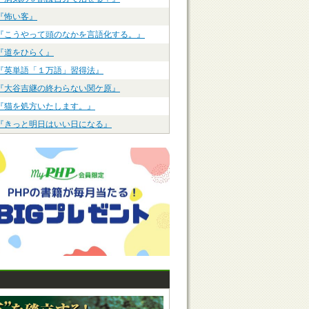
『怖い客』
『こうやって頭のなかを言語化する。』
『道をひらく』
『英単語「１万語」習得法』
『大谷吉継の終わらない関ケ原』
『猫を処方いたします。』
『きっと明日はいい日になる』