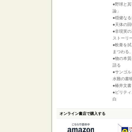
●野球と
論」
●穏健な
●天体の
●非現実
ストーリ
●軟膏を
まつわる
●物の本
語る
●サンゴ
水難の書
●椿井文
●ビリテ
白
オンライン書店で購入する