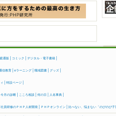
庭通販
コミック
デジタル・電子書籍
通信教育
eラーニング
職域図書
グッズ
ティ
特設ページ
』今月の診断
こころ相談
何の日
人名事典
社員研修のＰＨＰ人材開発
ＰＨＰオンライン
比べない、悩まない「のびのび子育て