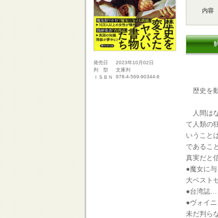
内容
2023年10月02日
発売日
文庫判
判 型
978-4-569-90344-6
ＩＳＢＮ
歴史を動
人間はな
て人類の
いうこと
であるこ
真実だと
●魔女に
大ベスト
●台湾誌
●ヴォイ
未だ判ら