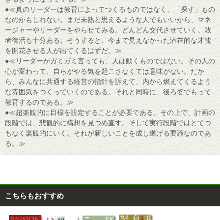
●≪真のリーダーは教育によってつくるものではなく、「探す」もの
なのかもしれない。まだ未熟と思えるような人でもいいから、マネ
ージャーやリーダーをやらせてみる。どんどん交代させていく。敗
者復活も十分ある。そうすると、今まで見えなかった潜在的な才能
を開花させる人が出てくるはずだ。≫
●≪リーダーがガミガミ言っても、人は動くものではない。その人の
心が変わって、自らがやる気を起こさなくては意味がない。だか
ら、みんなに共通する経営の指針を訴えて、内から燃えてくるよう
な雰囲気をつくっていくのである。それと同時に、後ろ姿でもって
教育するのである。≫
●≪超楽観的に目標を設定することが必要である。その上で、計画の
段階では、悲観的に構想を見つめ直す。そして実行段階ではとてつ
もなく楽観的にいく。それが新しいことを成し遂げる要諦なのであ
る。≫
こちらもおすすめ