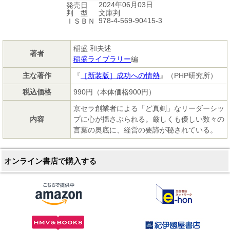
2024年06月03日
発売日
文庫判
判 型
978-4-569-90415-3
ＩＳＢＮ
稲盛 和夫述
著者
稲盛ライブラリー
編
主な著作
『
［新装版］成功への情熱
』（PHP研究所）
税込価格
990円（本体価格900円）
京セラ創業者による「ど真剣」なリーダーシッ
内容
プに心が揺さぶられる。厳しくも優しい数々の
言葉の奥底に、経営の要諦が秘されている。
オンライン書店で購入する