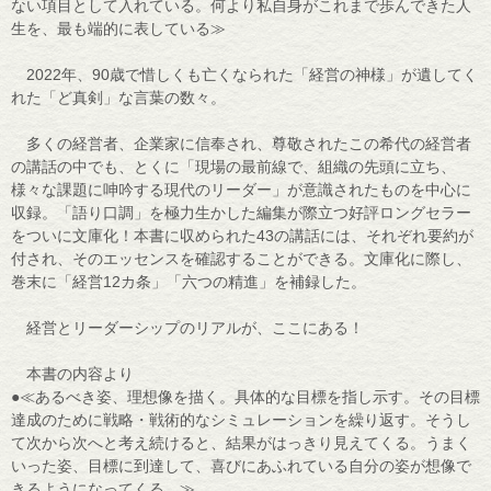
ない項目として入れている。何より私自身がこれまで歩んできた人
生を、最も端的に表している≫
2022年、90歳で惜しくも亡くなられた「経営の神様」が遺してく
れた「ど真剣」な言葉の数々。
多くの経営者、企業家に信奉され、尊敬されたこの希代の経営者
の講話の中でも、とくに「現場の最前線で、組織の先頭に立ち、
様々な課題に呻吟する現代のリーダー」が意識されたものを中心に
収録。「語り口調」を極力生かした編集が際立つ好評ロングセラー
をついに文庫化！本書に収められた43の講話には、それぞれ要約が
付され、そのエッセンスを確認することができる。文庫化に際し、
巻末に「経営12カ条」「六つの精進」を補録した。
経営とリーダーシップのリアルが、ここにある！
本書の内容より
●≪あるべき姿、理想像を描く。具体的な目標を指し示す。その目標
達成のために戦略・戦術的なシミュレーションを繰り返す。そうし
て次から次へと考え続けると、結果がはっきり見えてくる。うまく
いった姿、目標に到達して、喜びにあふれている自分の姿が想像で
きるようになってくる。≫