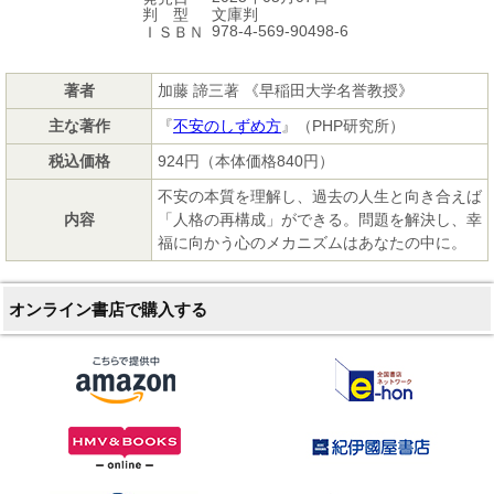
文庫判
判 型
978-4-569-90498-6
ＩＳＢＮ
著者
加藤 諦三著 《早稲田大学名誉教授》
主な著作
『
不安のしずめ方
』（PHP研究所）
税込価格
924円（本体価格840円）
不安の本質を理解し、過去の人生と向き合えば
内容
「人格の再構成」ができる。問題を解決し、幸
福に向かう心のメカニズムはあなたの中に。
オンライン書店で購入する