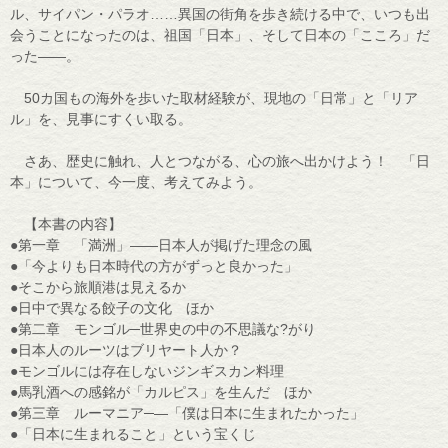
ル、サイパン・パラオ……異国の街角を歩き続ける中で、いつも出
会うことになったのは、祖国「日本」、そして日本の「こころ」だ
った――。
50カ国もの海外を歩いた取材経験が、現地の「日常」と「リア
ル」を、見事にすくい取る。
さあ、歴史に触れ、人とつながる、心の旅へ出かけよう！ 「日
本」について、今一度、考えてみよう。
【本書の内容】
●第一章 「満洲」――日本人が掲げた理念の風
●「今よりも日本時代の方がずっと良かった」
●そこから旅順港は見えるか
●日中で異なる餃子の文化 ほか
●第二章 モンゴル─世界史の中の不思議な?がり
●日本人のルーツはブリヤート人か？
●モンゴルには存在しないジンギスカン料理
●馬乳酒への感銘が「カルピス」を生んだ ほか
●第三章 ルーマニア─―「僕は日本に生まれたかった」
●「日本に生まれること」という宝くじ