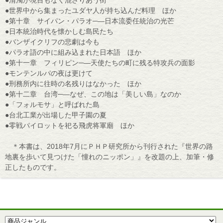
●清濁が境目もなく混ざりあう街
●世界中から集まったユダヤ人が持ち込んだ料理 ほか
●第十章 サイパン・パラオ─―日本流委任統治の光芒
●日本統治時代を懐かしむ島民たち
●バンザイクリフの悲劇は今も
●パラオ語の中に組み込まれた日本語 ほか
●第十一章 フィリピン─―天使たちの町に残る特攻兵の面影
●モンテンルパの夜は更けて
●刑務所内に往時の名残りはなかった ほか
●第十二章 台湾─―なぜ、この地は「美しい島」なのか
●「フォルモサ」と呼ばれた島
●台北工業が出場した甲子園の夏
●零戦パイロットを祀る飛虎将軍廟 ほか
＊本書は、2018年7月にＰＨＰ研究所から刊行された『世界の路
地裏を歩いて見つけた「憧れのニッポン」』を改題の上、加筆・修
正したものです。