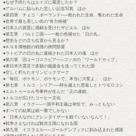
●なぜ子供たちはエイズに罹患したか？
●アルバムに貼られた悲しい記念写真 ほか
●第四章 チェコ・ポーランド─―救われた生命、奪われた生命
●世界で最も美しい街の“有力候補”
●日本人の資質に感銘を受けたザビエル ほか
●第五章 バルト三国─―一枚の色褪せた「日の丸」
●歴史をどの立ち位置から見るか？
●ＫＧＢ博物館の戦慄の拷問部屋
●ラトビアの日の丸に凝縮された日本人の魂 ほか
●第六章 旧ユーゴスラビア─―コソボの「ワールドカップ」
●東日本大震災で多額の義援金を送ってくれた国
●空しく朽ちたオリンピックマーク
●「毎日、ポケモン、ポケモンで。本当に大変よ」 ほか
●第七章 トルコ・シリア─―時を越えた恩返しとトウモロコシ
●エルトゥールル号事件が生んだ「正の連鎖」
●トルコが広げたコーヒー文化
●第八章 イラク─―一国平和主義は卑怯で、みっともない
●すべての結果は紙一重でしかない
●「日本人なのにグレンダイザーを観ていないなんて！」
●戦争さえなければ観光立国になれる国
●第九章 イスラエル─―ゴールデンブックに刻み込まれた感謝