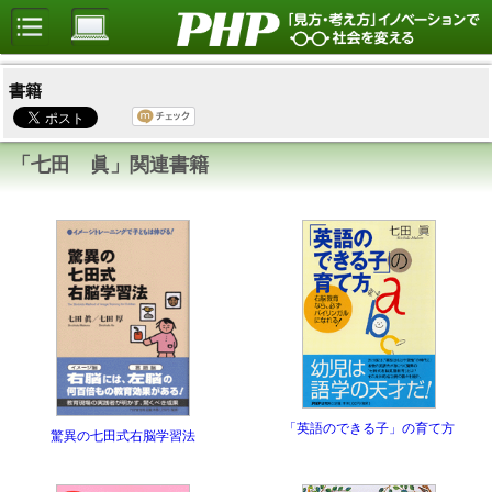
書籍
「七田 眞」関連書籍
「英語のできる子」の育て方
驚異の七田式右脳学習法