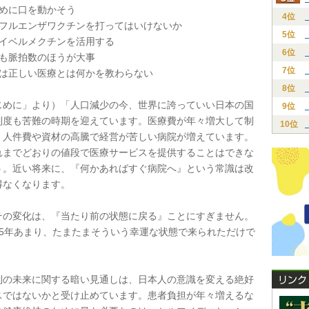
ために口を動かそう
4位
ンフルエンザワクチンを打ってはいけないか
5位
薬イベルメクチンを活用する
6位
りも脈拍数のほうが大事
7位
者は正しい医療とは何かを教わらない
8位
めに」より）「人口減少の今、世界に誇っていい日本の国
9位
制度も苦難の時期を迎えています。医療費が年々増大して制
10位
。人件費や資材の高騰で経営が苦しい病院が増えています。
れまでどおりの値段で医療サービスを提供することはできな
う。近い将来に、『何かあればすぐ病院へ』という常識は改
得なくなります。
の変化は、『当たり前の状態に戻る』ことにすぎません。
65年あまり、たまたまそういう幸運な状態で来られただけで
の未来に関する暗い見通しは、日本人の意識を変える絶好
スではないかと受け止めています。患者負担が年々増えるな