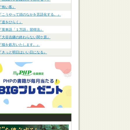
『怖い客』
『こうやって頭のなかを言語化する。』
『道をひらく』
『英単語「１万語」習得法』
『大谷吉継の終わらない関ケ原』
『猫を処方いたします。』
『きっと明日はいい日になる』