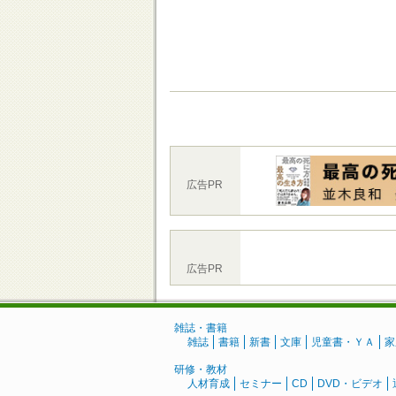
広告PR
広告PR
雑誌・書籍
雑誌
書籍
新書
文庫
児童書・ＹＡ
家
研修・教材
人材育成
セミナー
CD
DVD・ビデオ