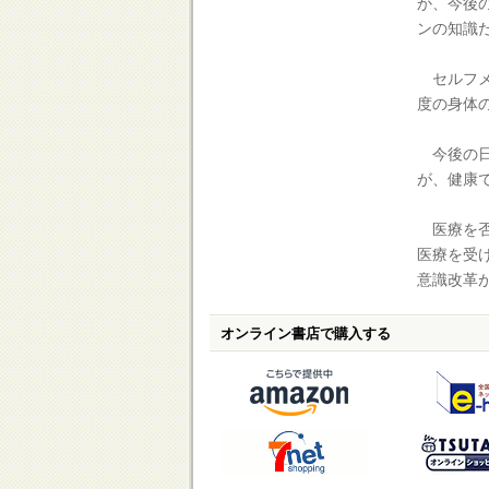
か、今後
ンの知識
セルフメ
度の身体
今後の日
が、健康
医療を否
医療を受
意識改革
オンライン書店で購入する