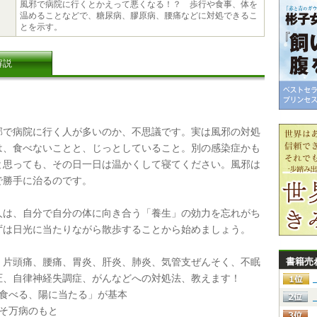
風邪で病院に行くとかえって悪くなる！？ 歩行や食事、体を
温めることなどで、糖尿病、膠原病、腰痛などに対処できるこ
とを示す。
解説
で病院に行く人が多いのか、不思議です。実は風邪の対処
は、食べないことと、じっとしていること。別の感染症かも
と思っても、その日一日は温かくして寝てください。風邪は
で勝手に治るのです。
は、自分で自分の体に向き合う「養生」の効力を忘れがち
ずは日光に当たりながら散歩することから始めましょう。
片頭痛、腰痛、胃炎、肝炎、肺炎、気管支ぜんそく、不眠
書籍売
圧、自律神経失調症、がんなどへの対処法、教えます！
、食べる、陽に当たる」が基本
こそ万病のもと