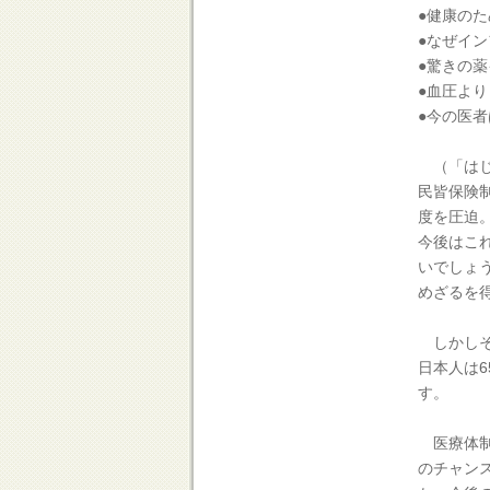
●健康の
●なぜイ
●驚きの
●血圧よ
●今の医
（「はじ
民皆保険
度を圧迫
今後はこ
いでしょ
めざるを
しかしそ
日本人は
す。
医療体制
のチャン