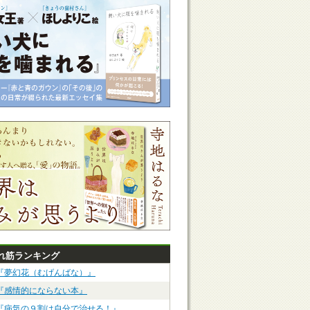
れ筋ランキング
『夢幻花（むげんばな）』
『感情的にならない本』
『病気の９割は自分で治せる！』