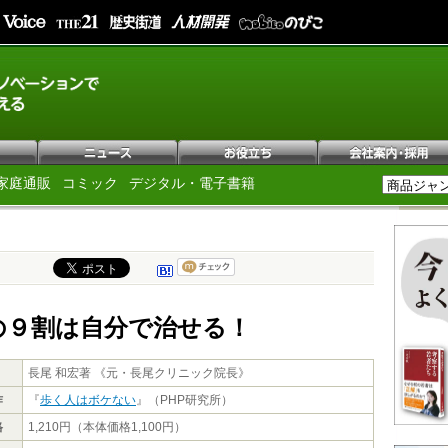
家庭通販
コミック
デジタル・電子書籍
の９割は自分で治せる！
長尾 和宏著 《元・長尾クリニック院長》
作
『
歩く人はボケない
』（PHP研究所）
格
1,210円（本体価格1,100円）