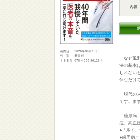
内容
2026年06月15日
発売日
新書判
判 型
なぜ風邪
978-4-569-86123-4
ＩＳＢＮ
法の基本
しれない
休むだけ
現代の人
です。ま
糖尿病、
症、高血
●「歩く
●歯周病