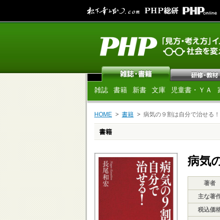
雑誌
書籍
新書
文庫
児童書・ＹＡ
HOME
書籍
病気の９割は自分で治せる！
書籍
病気
著者
主な著
税込価