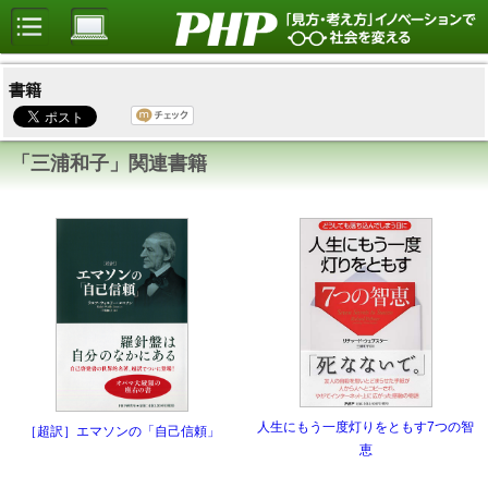
書籍
「三浦和子」関連書籍
人生にもう一度灯りをともす7つの智
［超訳］エマソンの「自己信頼」
恵