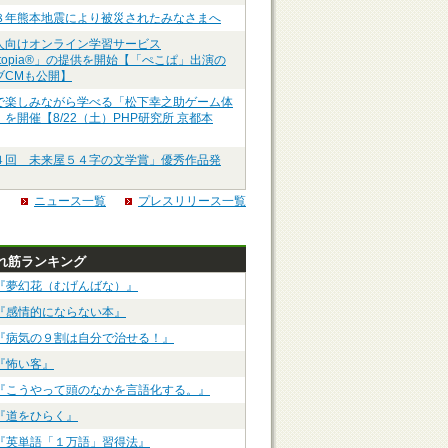
８年熊本地震により被災されたみなさまへ
人向けオンライン学習サービス
ztopia®」の提供を開始【「ぺこぱ」出演の
ブCMも公開】
で楽しみながら学べる「松下幸之助ゲーム体
を開催【8/22（土）PHP研究所 京都本
４回 未来屋５４字の文学賞」優秀作品発
ニュース一覧
プレスリリース一覧
れ筋ランキング
『夢幻花（むげんばな）』
『感情的にならない本』
『病気の９割は自分で治せる！』
『怖い客』
『こうやって頭のなかを言語化する。』
『道をひらく』
『英単語「１万語」習得法』