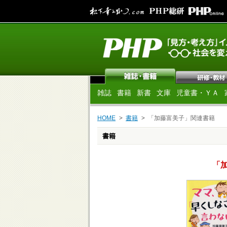
雑誌
書籍
新書
文庫
児童書・ＹＡ
HOME
書籍
「加藤富美子」関連書籍
書籍
「