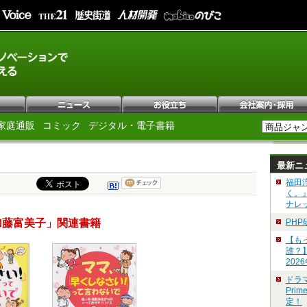
家庭通販
コミック
デジタル・電子書籍
最新ニ
福田
く。
ナレ
加藤富美子」関連書籍
PH
【も
誰？
202
ドラ
Pri
定！