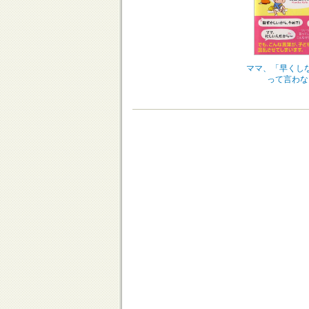
ママ、「早くし
って言わな