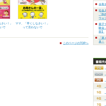
令和
社会
「Bi
ウェ
ママ、「早くしなさい！」
なさい！」
親子
って言わないで
いで
験会」
部】
「第
表！
このページのTOPへ
書籍売
4位
5位
6位
7位