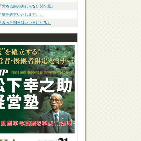
『大谷吉継の終わらない関ケ原』
『猫を処方いたします。』
『きっと明日はいい日になる』