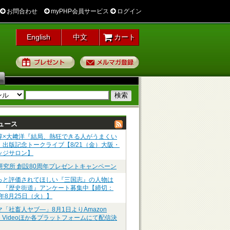
お問合わせ
myPHP会員サービス
ログイン
English
中文
カート
プレゼント
メルマガ登録
ュース
淳×大﨑洋『結局、熱狂できる人がうまくい
』出版記念トークライブ【8/21（金）大阪・
ッジサロン】
P研究所 創設80周年プレゼントキャンペーン
っと評価されてほしい『三国志』の人物は
】『歴史街道』アンケート募集中【締切：
6年8月25日（火）】
マ「社畜人ヤブ―」8月1日よりAmazon
me Videoほか各プラットフォームにて配信決