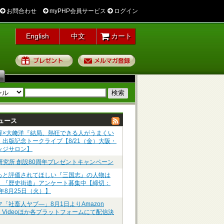
お問合わせ
myPHP会員サービス
ログイン
English
中文
カート
プレゼント
メルマガ登録
ュース
淳×大﨑洋『結局、熱狂できる人がうまくい
』出版記念トークライブ【8/21（金）大阪・
ッジサロン】
P研究所 創設80周年プレゼントキャンペーン
っと評価されてほしい『三国志』の人物は
】『歴史街道』アンケート募集中【締切：
6年8月25日（火）】
マ「社畜人ヤブ―」8月1日よりAmazon
me Videoほか各プラットフォームにて配信決