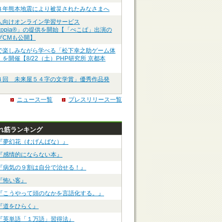
８年熊本地震により被災されたみなさまへ
人向けオンライン学習サービス
ztopia®」の提供を開始【「ぺこぱ」出演の
ブCMも公開】
で楽しみながら学べる「松下幸之助ゲーム体
を開催【8/22（土）PHP研究所 京都本
４回 未来屋５４字の文学賞」優秀作品発
ニュース一覧
プレスリリース一覧
れ筋ランキング
『夢幻花（むげんばな）』
『感情的にならない本』
『病気の９割は自分で治せる！』
『怖い客』
『こうやって頭のなかを言語化する。』
『道をひらく』
『英単語「１万語」習得法』