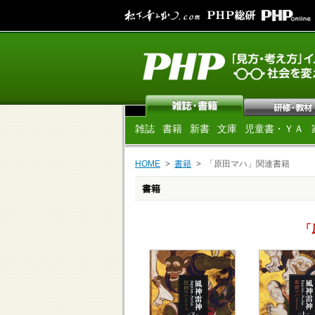
雑誌
書籍
新書
文庫
児童書・ＹＡ
HOME
書籍
「原田マハ」関連書籍
書籍
「