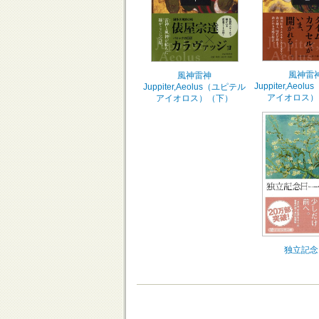
風神雷
風神雷神
Juppiter,Aeo
Juppiter,Aeolus（ユピテル
アイオロス）
アイオロス）（下）
独立記念