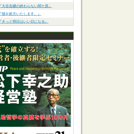
『大谷吉継の終わらない関ケ原』
『猫を処方いたします。』
『きっと明日はいい日になる』