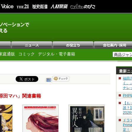
家庭通販
コミック
デジタル・電子書籍
最新ニ
福田
く。
ナレ
原田マハ」関連書籍
PH
【も
誰？
202
ドラ
Pri
定！