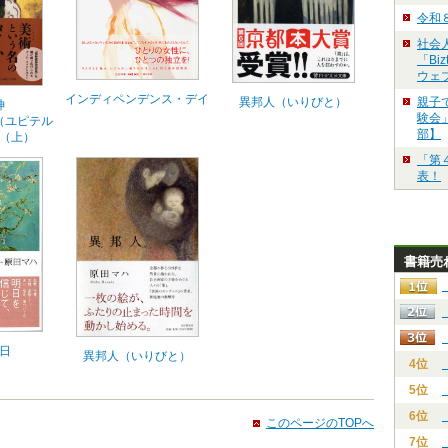
令和
社会
「Bi
ウェ
インディペンデンス・デイ
異邦人（いりびと）
親子
神
験会」
lus（ユピテル
部】
（上）
「第
表！
書籍売
日
異邦人（いりびと）
4位
5位
6位
このページのTOPへ
7位