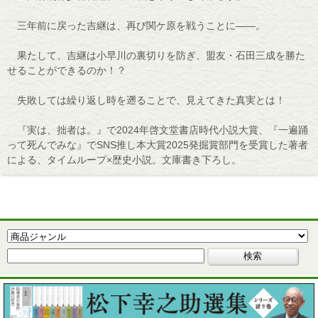
三年前に戻った吉継は、再び関ケ原を戦うことに――。
果たして、吉継は小早川の裏切りを防ぎ、盟友・石田三成を勝た
せることができるのか！？
失敗しては繰り返し時を遡ることで、見えてきた真実とは！
『実は、拙者は。』で2024年啓文堂書店時代小説大賞、『一遍踊
って死んでみな』でSNS推し本大賞2025発掘賞部門を受賞した著者
による、タイムループ×歴史小説。文庫書き下ろし。