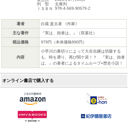
文庫判
判 型
978-4-569-90579-2
ＩＳＢＮ
著者
白蔵 盈太著 《作家》
主な著作
『実は、拙者は。』（双葉社）
税込価格
979円（本体価格890円）
小早川の裏切りによって大谷吉継は切腹する
内容
も、時を遡り、再び関ケ原！？ 『実は、拙者
は。』の著者によるタイムループ×歴史小説！
オンライン書店で購入する