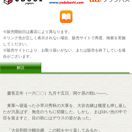
※販売開始日は書店により異なります。
※リンク先が正しく表示されない場合、販売サイトで再度、検索を実施
してください。
※販売サイトにより、お取り扱いがない、または販売を終了している場
合がございます。
解説
慶長五年（一六〇〇）九月十五日、関ケ原の戦い――。
東軍へ寝返った小早川秀秋の大軍を、大谷吉継は幾度も押し返し
たが力及ばず、無念のうちに切腹した。しかし、まばゆい光の中で
目を覚ますと、目の前にはデウスの姿があった。
「大谷刑部少輔吉継、この戦をやり直してみるか」