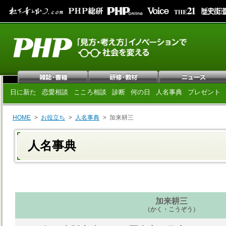
日に新た
恋愛相談
こころ相談
診断
何の日
人名事典
プレゼント
HOME
お役立ち
人名事典
加来耕三
人名事典
加来耕三
（かく・こうぞう）