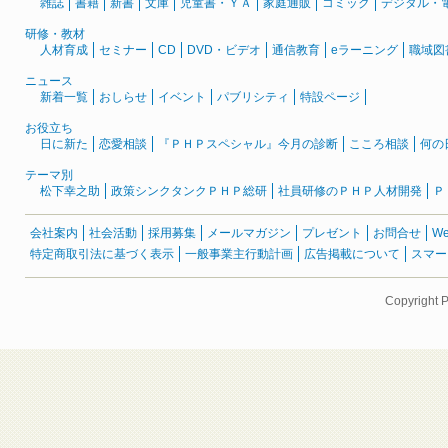
雑誌
書籍
新書
文庫
児童書・ＹＡ
家庭通販
コミック
デジタル・
研修・教材
人材育成
セミナー
CD
DVD・ビデオ
通信教育
eラーニング
職域図
ニュース
新着一覧
おしらせ
イベント
パブリシティ
特設ページ
お役立ち
日に新た
恋愛相談
『ＰＨＰスペシャル』今月の診断
こころ相談
何の
テーマ別
松下幸之助
政策シンクタンクＰＨＰ総研
社員研修のＰＨＰ人材開発
Ｐ
会社案内
社会活動
採用募集
メールマガジン
プレゼント
お問合せ
W
特定商取引法に基づく表示
一般事業主行動計画
広告掲載について
スマー
Copyright 