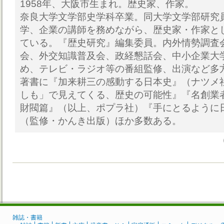
1958年、大阪市生まれ。歴史家、作家。
奈良大学文学部史学科卒業。同大学文学部研究
学、企業の講師を務めながら、歴史家・作家と
ている。『歴史研究』編集委員。内外情勢調査
会、外交知識普及会、政経懇話会、中小企業大
め、テレビ・ラジオ等の番組監修、出演など多
著書に『加来耕三の感動する日本史』（ナツメ社
しも」で見えてくる、歴史の可能性』『名創業
財閥篇』（以上、ポプラ社）『手にとるように
（監修・かんき出版）ほか多数ある。
雑誌・書籍