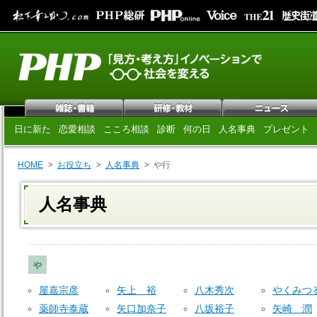
日に新た
恋愛相談
こころ相談
診断
何の日
人名事典
プレゼント
HOME
お役立ち
人名事典
や行
人名事典
や
屋嘉宗彦
矢上 裕
八木秀次
やくみつ
薬師寺泰蔵
矢口加奈子
八坂裕子
矢崎 潤