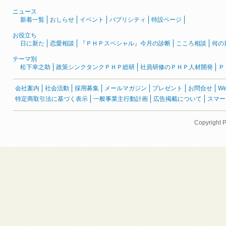
ニュース
新着一覧
おしらせ
イベント
パブリシティ
特設ページ
お役立ち
日に新た
恋愛相談
『ＰＨＰスペシャル』今月の診断
こころ相談
何の
テーマ別
松下幸之助
政策シンクタンクＰＨＰ総研
社員研修のＰＨＰ人材開発
Ｐ
会社案内
社会活動
採用募集
メールマガジン
プレゼント
お問合せ
W
特定商取引法に基づく表示
一般事業主行動計画
広告掲載について
スマー
Copyright 