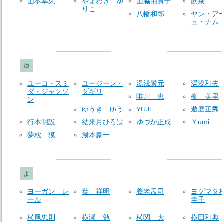
山本幸久
やまわき ゆ
山脇由貴子
飲茶
りこ
八幡和郎
ヤン・ア
ュ・ナム
ゆ
ユーコ・スミ
ユージーン・
湯浅景元
湯浅和夫
ダ・ジャクソ
ダギリ
唯川 恵
柳 美里
ン
ゆうき ゆう
YUJl
遊磨正秀
行本明説
結来月ひろは
ゆづか正成
Ｙumi
夢枕 獏
湯本豪一
よ
ヨーガン レ
葉 祥明
養老孟司
ヨグマタ
ール
圭子
横尾忠則
横瀬 勉
横関 大
横田和典