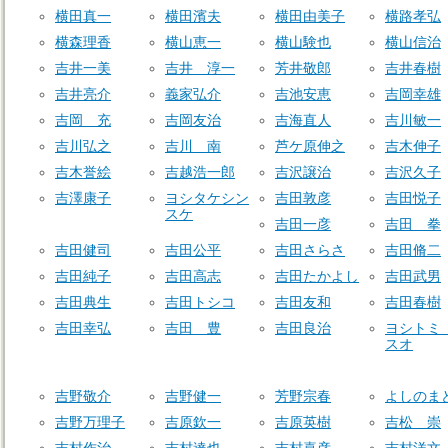
横田真一
横田濱夫
横田由美子
横路孝弘
横森理香
横山恵一
横山験也
横山信治
吉井一美
吉井 淳一
芳井敬郎
吉井春樹
吉井亮介
義家弘介
吉池安恵
吉岡幸雄
吉岡 充
吉岡友治
吉海直人
吉川敏一
吉川弘之
吉川 南
芦ケ原伸之
吉木伸子
吉木誉絵
吉越浩一郎
吉沢譲治
吉沢久子
吉澤康子
ヨシタケシン
吉田敦彦
吉田悦子
スケ
吉田一彦
吉田 拳
吉田健司
吉田公平
吉田さらさ
吉田脩二
吉田純子
吉田高志
吉田たかよし
吉田武男
吉田典生
吉田トシコ
吉田友和
吉田春樹
吉田幸弘
吉田 豊
吉田良治
ヨシトミ
スオ
吉野敬介
吉野健一
芳野宗春
よしのま
吉野万理子
吉原欽一
吉原英樹
吉松 崇