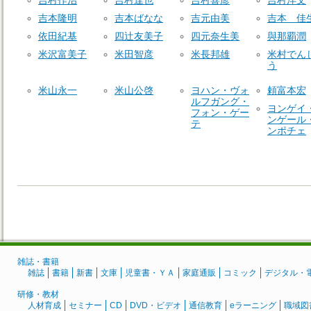
吉村作治
吉村達也
吉村喜彦
吉村洋文
吉本隆明
吉本ばなな
吉元由美
吉本 佳
依田紀基
四辻友美子
四元奈生美
與那覇潤
米沢富美子
米田智彦
米長邦雄
米村でん
う
米山永一
米山公啓
ヨハン・ヴォ
頼富本宏
ルフガング・
ヨンゲイ
フォン・ゲー
ンゲール
テ
ンポチェ
雑誌・書籍
雑誌
書籍
新書
文庫
児童書・ＹＡ
家庭通販
コミック
デジタル・
研修・教材
人材育成
セミナー
CD
DVD・ビデオ
通信教育
eラーニング
職域図