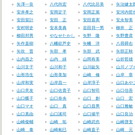
矢澤一良
八代尚宏
八代比呂美
矢治健太
安井孝之
安岡定子
安岡正篤
安河内哲
安田賀計
安田 正
安田喜憲
安永智美
安村明史
安本美典
谷田貝一男
柳井 正
柳田邦男
やなせたかし
矢野 隆
矢野豊彦
矢作直樹
八幡紕芦史
矢幡 洋
八尋舜右
矢吹 晋
矢部 孝
矢部 武
矢部正秋
山内昌之
山内 緑
山岡有美
山折哲雄
山川文子
山川和子
山川紘矢
山川ノブ
山形浩生
山形美加
山崎 修
山岸 章
山岸和実
山岸昌一
山岸淳子
山口あや
山口意友
山口佐貴子
山口智司
山口信吾
山口蝶子
山口奈央
山口 創
山口 宏
山口マオ
山口 真
山口昌男
山口雅敏
山口真由
山口謠司
山口揚平
山口良治
山崎俊輔
山崎 拓
山崎武也
山崎啓支
山崎 泰
山崎柘巳
山崎直子
山崎 元