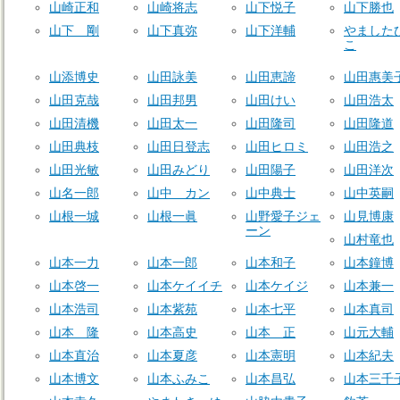
山崎正和
山崎将志
山下悦子
山下勝也
山下 剛
山下真弥
山下洋輔
やました
こ
山添博史
山田詠美
山田恵諦
山田惠美
山田克哉
山田邦男
山田けい
山田浩太
山田清機
山田太一
山田隆司
山田隆道
山田典枝
山田日登志
山田ヒロミ
山田浩之
山田光敏
山田みどり
山田陽子
山田洋次
山名一郎
山中 カン
山中典士
山中英嗣
山根一城
山根一眞
山野愛子ジェ
山見博康
ーン
山村竜也
山本一力
山本一郎
山本和子
山本鐘博
山本啓一
山本ケイイチ
山本ケイジ
山本兼一
山本浩司
山本紫苑
山本七平
山本真司
山本 隆
山本高史
山本 正
山元大輔
山本直治
山本夏彦
山本憲明
山本紀夫
山本博文
山本ふみこ
山本昌弘
山本三千