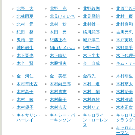
北野 大
北野 充
北野義則
北原亞以
北林雨夏
北見けんいち
北見昌朗
北村 慶
北村 元
北村 稔
北村雄一
北村良和
紀田 馨
木田 元
橘川武郎
吉川元忠
鬼頭 宏
紀藤正樹
城戸淳二
木戸実験
城所岩生
絹山サメハル
紀野一義
木野鳥乎
木下晋也
木下晴弘
木下半太
木下代理
木全 賢
木股博夫
金 自成
キム・テ
金 河仁
金 美徳
金昂先
木村明生
木村幸比古
木村尚三郎
木村 進
木村草太
木村高子
木村貴志
木村 剛
木村治美
木村 敏
木村藤子
木村政雄
木村雅晴
木村優子
木村吉宏
木村リミ
木本正次
キャサリン・
キャシー・パ
キャロライ
キャロリ
ハーレイ
ーキンソン
ン・ローレン
クラウダ
ス
キャロル
ーマン