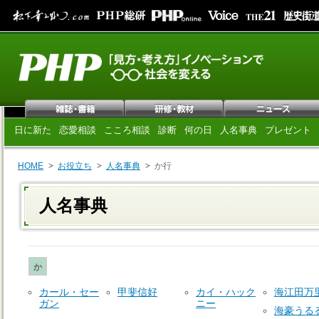
日に新た
恋愛相談
こころ相談
診断
何の日
人名事典
プレゼント
HOME
お役立ち
人名事典
か行
人名事典
か
カール・セー
甲斐信好
カイ・ハック
海江田万
ガン
ニー
海豪うる