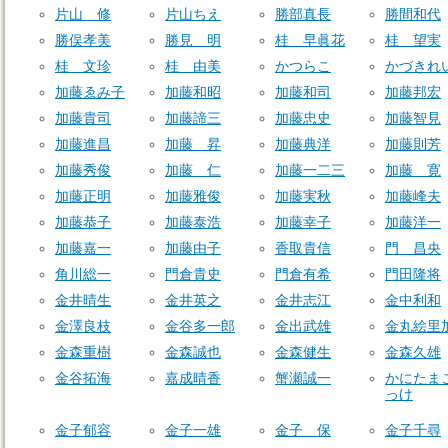
片山 修
片山ちえ
勝部真長
勝間和代
勝俣孝美
勝見 明
桂 早眞花
桂 望実
桂 文珍
桂 由美
かつらこ
かづきれ
加藤ゑみ子
加藤和昭
加藤和司
加藤邦宏
加藤貴司
加藤諦三
加藤忠史
加藤智見
加藤進昌
加藤 昇
加藤典洋
加藤則芳
加藤秀俊
加藤 仁
加藤一二三
加藤 寛
加藤正明
加藤雅俊
加藤実秋
加藤峰夫
加藤恭子
加藤泰浩
加藤幸子
加藤洋一
加藤嘉一
加藤由子
香取貴信
門 昌央
角川総一
門倉貴史
門倉有希
門田隆将
金井晴生
金井英之
金井志江
金中利和
金澤良枝
金谷多一郎
金出武雄
金丸絵里
金森重樹
金森誠也
金森健生
金森久雄
金谷拓海
嘉成晴香
蟹瀬誠一
かにたま
っけ
金子郁容
金子一雄
金子 保
金子千尋