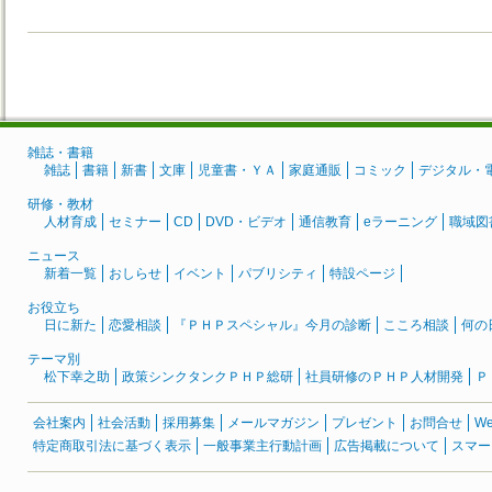
雑誌・書籍
雑誌
書籍
新書
文庫
児童書・ＹＡ
家庭通販
コミック
デジタル・
研修・教材
人材育成
セミナー
CD
DVD・ビデオ
通信教育
eラーニング
職域図
ニュース
新着一覧
おしらせ
イベント
パブリシティ
特設ページ
お役立ち
日に新た
恋愛相談
『ＰＨＰスペシャル』今月の診断
こころ相談
何の
テーマ別
松下幸之助
政策シンクタンクＰＨＰ総研
社員研修のＰＨＰ人材開発
Ｐ
会社案内
社会活動
採用募集
メールマガジン
プレゼント
お問合せ
W
特定商取引法に基づく表示
一般事業主行動計画
広告掲載について
スマー