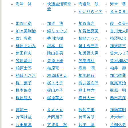
海津 裕
快適生活研究
海道龍一朗
海堂 尊
会
かいりきベア
ＫＡＯＲ
加賀乙彦
加賀 博
加賀康之
鏡 久美
加々美利治
鏡リュウジ
加賀屋克美
香川元太
賀川豊彦
香川浩樹
柿崎こうこ
柿澤弘治
柿原まゆみ
鍵本 聡
鍵山秀三郎
加来耕三
角田康夫
陰山英男
加護野忠男
笠木ルミ
笠原清明
笠原正雄
笠巻勝利
笠谷和比
柏原士郎
柏原竜一
鹿島 潤
柏井 壽
柏崎ふさお
柏原ゆきよ
加地伸行
加治敬通
梶 葉子
梶よう子
梶井基次郎
梶尾真治
梶本修身
梶山寿子
梶山静六
梶原一明
梶原龍人
梶原英之
春日太一
春日武彦
霞流一
Ｋａｚｕ
数佐尚美
加瀬英明
片岡鉄哉
片岡朋子
片岡英明
片木智年
片田敏孝
方波見 寧
片平 孝
片柳弘史