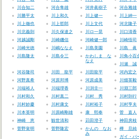
川合知二
河合隼雄
河井眞樹子
河合雅雄
川勝平太
川上和久
川上健一
川上紳一
川上徹也
川上哲郎
川上文代
河北隆子
川北義則
川久保達之
川ロ一晃
川口清香
河越誠剛
川崎磯信
河崎健一郎
川崎悟司
川崎光徳
川嶋ななえ
川島美園
川島 眞
川島隆太
川島令三
かわしま な
川角小百
なえ
川瀬 誠
河谷隆司
川田 龍平
川田龍平
河内宏之
河野真希
河原邦博
河原成美
川畑英毅
川端裕人
川端理香
川渕圭一
川淵三郎
川村和久
川村真二
川村 秀
川村則行
川村妙慶
川村康文
川村裕子
川村亨夫
川本英明
川原崎剛雄
康 熙奉
菅 直人
神崎 恵
観世清和
苅田澄子
神田房枝
菅野覚明
菅野隆宏
かんの なお
樺 旦純
み
ガイ・パ