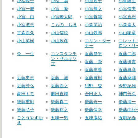
小松睦子
小松 易
小道迷子
小峯隆生
小宮一慶
小宮 隆
小宮輝之
小宮信夫
小宮 由
小宮隆太郎
小室哲哉
小室直樹
小室淑恵
こもの ちほ
小森栄治
小森圭太
古森義久
小山信也
小山鉄郎
小山聡章
小山英樹
小山政彦
コリン・ター
コレット
ナー
ロン・リ
今 一生
コンスタンチ
近藤昌平
近藤二郎
ン・サルキソ
近藤 崇
近藤珠實
フ
近藤奈香
近藤典彦
近藤史恵
近藤 誠
近藤雅樹
近藤麻耶
近藤芳弘
近藤義之
紺野 登
今野紀雄
豪田トモ
郷田直輝
合田正人
神門善久
後藤重則
後藤真二
後藤寿一
後藤清一
後藤弘子
後藤裕之
後藤保幸
後藤由紀
ごとうやすゆ
五味一男
五味康祐
五明紀春
き