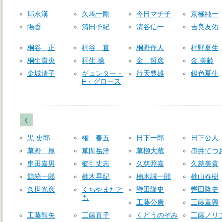
邱永漢
久馬一剛
今日マチ子
京極純一
陽香
清田予紀
清谷信一
吉良友佑
桐谷 正
桐谷 直
桐野作人
桐野夏生
桐生貴央
桐生 操
金 哲彦
金 美齢
金城清子
ギュンター・
行天豊雄
銀色夏生
F・グロース
く
黒 史郎
権 春五
日下一郎
日下公人
草野 厚
草間岳洋
草柳大蔵
串井てつ
串田嘉男
櫛引丈志
久慈照嘉
久慈美貴
鯨統一郎
楠木早紀
楠木誠一郎
楠山春樹
久世光彦
くちやまだと
轡田隆史
轡田隆史
も
工藤公康
工藤章興
工藤龍矢
工藤直子
くどうのぞみ
工藤ノリ