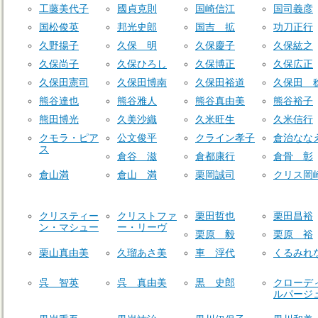
工藤美代子
國貞克則
国崎信江
国司義彦
国松俊英
邦光史郎
国吉 拡
功刀正行
久野揚子
久保 明
久保慶子
久保紘之
久保尚子
久保ひろし
久保博正
久保広正
久保田憲司
久保田博南
久保田裕道
久保田 
熊谷達也
熊谷雅人
熊谷真由美
熊谷裕子
熊田博光
久美沙織
久米旺生
久米信行
クモラ・ピア
公文俊平
クライン孝子
倉治なな
ス
倉谷 滋
倉都康行
倉骨 彰
倉山満
倉山 満
栗岡誠司
クリス岡
クリスティー
クリストファ
栗田哲也
栗田昌裕
ン・マシュー
ー・リーヴ
栗原 毅
栗原 裕
栗山真由美
久瑠あさ美
車 浮代
くるみれ
呉 智英
呉 真由美
黒 史郎
クローデ
ルパージ