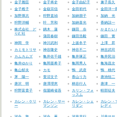
金子雅臣
金子将史
金子由紀子
兼子長久
金子稚子
金嶽宗信
金田初代
金田洋一
加野厚志
狩野直禎
加納朋子
加納 光
狩野洋輔
叶 芳和
加納喜光
香納諒一
株式会社 ど
鏑木 蓮
鎌田 歩
かまたい
りむ社
蒲田春樹
鎌田浩毅
鎌田 實
神岡 学
神川武利
上坂冬子
上澤 昇
カミモトリサ
神谷隆史
神谷不二
神吉武司
カムカムズ
亀井佐千雄
亀井琢正
亀井民治
亀井ゆかり
亀岡亜希子
亀岡秀人
亀海昌次
亀山郁夫
カモ
鴨 武彦
鴨 桃代
茅 陽一
萱沼文子
香山リ力
唐池恒二
唐沢 明
唐澤理恵
柄谷行人
唐津 一
狩野富貴子
假屋崎省吾
カリン・フォ
軽部征夫
ッスム
カレン・ケリ
カレン・サー
カレン・シェ
カレン・
ー
マンソン
リダン
レディ
河合 敦
河合 薫
河井克行
川井ササ