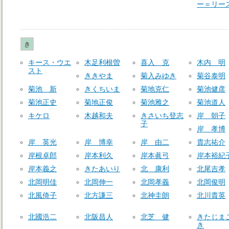
ー＝リー
き
キース・ウエ
木足利根曽
喜入 克
木内 明
スト
ききやま
菊入みゆき
菊谷泰明
菊池 新
きくちいま
菊地克仁
菊池健彦
菊池正史
菊地正俊
菊池雅之
菊池道人
キケロ
木越和夫
きさいち登志
岸 朝子
子
岸 孝博
岸 英光
岸 博幸
岸 由二
貴志祐介
岸根卓郎
岸本利久
岸本眞弓
岸本裕紀
岸本義之
きたあいり
北 康利
北尾吉孝
北岡明佳
北岡伸一
北岡孝義
北岡俊明
北風倚子
北方謙三
北神圭朗
北川貴英
北國浩二
北阪昌人
北芝 健
きたじま
き