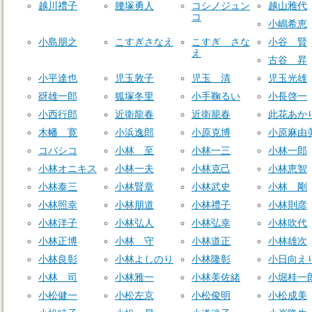
越川禮子
腰塚勇人
コシノジュン
越山雅代
コ
小嶋希恵
小島朋之
こすぎさなえ
こすぎ さな
小谷 賢
え
古谷 昇
小平達也
児玉敦子
児玉 清
児玉光雄
谺雄一郎
狐塚冬里
小手鞠るい
小長啓一
小西行郎
近衛龍春
近衛籠春
此花あか
木幡 寛
小浜逸郎
小原克博
小原麻由
コバシコ
小林 至
小林一三
小林一郎
小林オニキス
小林一夫
小林克己
小林恵智
小林泰三
小林賢章
小林武史
小林 剛
小林照幸
小林朋道
小林禮子
小林則彦
小林洋子
小林弘人
小林弘幸
小林吹代
小林正博
小林 守
小林道正
小林雄次
小林良彰
小林よしのり
小林隆彰
小日向え
小林 司
小林雅一
小林美佐緒
小堀桂一
小松健一
小松左京
小松俊明
小松成美