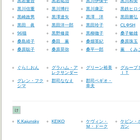
黒岩重吾
黒岩祐治
黒川伊保子
黒川和美
黒川信重
黒川博行
黒川康正
黒鉄ヒロ
黒崎政男
黒澤達矢
黒澤 洋
黒田勝弘
黒田 眞
黒田洋一郎
黒田玲子
CLΦSH
96猫
黒野修資
黒柳徹子
桑子敏雄
桑島靖子
桑田 薫
桑畑英紀
桑原珠玉
桑原聡子
桑原晃弥
桑平一郎
薫 くみ
ぐらしおん
グラハム・ア
グリーン裕美
グループ
レクサンダー
ＩＴ
グレン・フク
郡司ななえ
郡司ペギオ・
シマ
幸夫
け
K.Kajunsky
KEIKO
ケヴィン・
ケビン・
Ｍ・ドーク
ガン