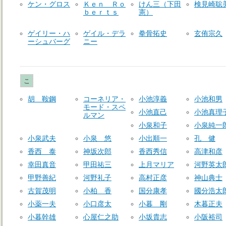
ケン・グロス
Ｋｅｎ Ｒｏ
けん三（下田
検見崎聡
ｂｅｒｔｓ
憲）
ゲイリー・ハ
ゲイル・デラ
拳骨拓史
玄侑宗久
ーシュバーグ
ニー
こ
胡 鞍鋼
コーネリア・
小池淳義
小池和男
モード・スペ
小池直己
小池真理
ルマン
小泉和子
小泉純一
小泉武夫
小泉 悠
小出順一
孔 健
香西 泰
神坂次郎
香西秀信
高津和彦
幸田真音
甲田祐三
上月マリア
河野英太
甲野善紀
河野礼子
高村正彦
神山典士
古賀茂明
小柏 香
国分康孝
國分浩太
小薬一夫
小口彦太
小暮 剛
木暮正夫
小暮幹雄
心屋仁之助
小坂貴志
小阪裕司