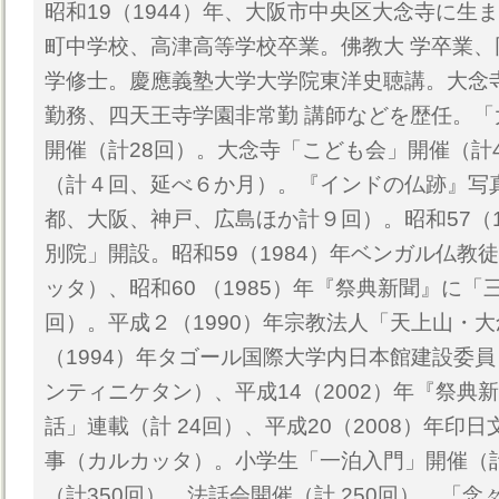
昭和19（1944）年、大阪市中央区大念寺に生
町中学校、高津高等学校卒業。佛教大 学卒業
学修士。慶應義塾大学大学院東洋史聴講。大念
勤務、四天王寺学園非常勤 講師などを歴任。
開催（計28回）。大念寺「こども会」開催（計
（計４回、延べ６か月）。『インドの仏跡』写
都、大阪、神戸、広島ほか計９回）。昭和57（1
別院」開設。昭和59（1984）年ベンガル仏教
ッタ）、昭和60 （1985）年『祭典新聞』に「
回）。平成２（1990）年宗教法人「天上山・大
（1994）年タゴール国際大学内日本館建設委員
ンティニケタン）、平成14（2002）年『祭典
話」連載（計 24回）、平成20（2008）年印
事（カルカッタ）。小学生「一泊入門」開催（
（計350回）、法話会開催（計 250回）、「念