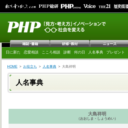
日に新た
恋愛相談
こころ相談
診断
何の日
人名事典
プレゼント
HOME
お役立ち
人名事典
大島祥明
人名事典
大島祥明
（おおしま・しょうめい）