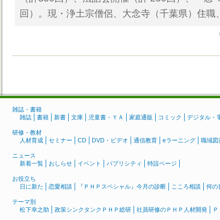
回）。現・浄土宗僧侶、大念寺（千葉県）住職
雑誌・書籍
雑誌
書籍
新書
文庫
児童書・ＹＡ
家庭通販
コミック
デジタル・
研修・教材
人材育成
セミナー
CD
DVD・ビデオ
通信教育
eラーニング
職域図
ニュース
新着一覧
おしらせ
イベント
パブリシティ
特設ページ
お役立ち
日に新た
恋愛相談
『ＰＨＰスペシャル』今月の診断
こころ相談
何の
テーマ別
松下幸之助
政策シンクタンクＰＨＰ総研
社員研修のＰＨＰ人材開発
Ｐ