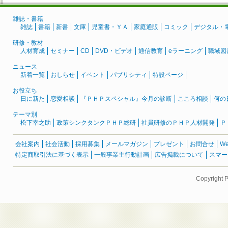
雑誌・書籍
雑誌
書籍
新書
文庫
児童書・ＹＡ
家庭通販
コミック
デジタル・
研修・教材
人材育成
セミナー
CD
DVD・ビデオ
通信教育
eラーニング
職域図
ニュース
新着一覧
おしらせ
イベント
パブリシティ
特設ページ
お役立ち
日に新た
恋愛相談
『ＰＨＰスペシャル』今月の診断
こころ相談
何の
テーマ別
松下幸之助
政策シンクタンクＰＨＰ総研
社員研修のＰＨＰ人材開発
Ｐ
会社案内
社会活動
採用募集
メールマガジン
プレゼント
お問合せ
W
特定商取引法に基づく表示
一般事業主行動計画
広告掲載について
スマー
Copyright 