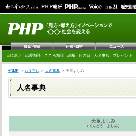
日に新た
恋愛相談
こころ相談
診断
何の日
人名事典
プレゼント
HOME
お役立ち
人名事典
天童よしみ
人名事典
天童よしみ
（てんどう・よしみ）