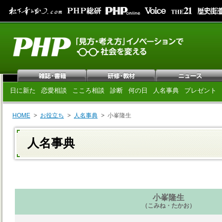
日に新た
恋愛相談
こころ相談
診断
何の日
人名事典
プレゼント
HOME
お役立ち
人名事典
小峯隆生
人名事典
小峯隆生
（こみね・たかお）