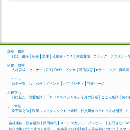
雑誌・書籍
雑誌
書籍
新書
文庫
児童書・ＹＡ
家庭通販
コミック
デジタル・
研修・教材
人材育成
セミナー
CD
DVD・ビデオ
通信教育
eラーニング
職域図
ニュース
新着一覧
おしらせ
イベント
パブリシティ
特設ページ
お役立ち
日に新た
恋愛相談
『ＰＨＰスペシャル』今月の診断
こころ相談
何の
テーマ別
松下幸之助
政策シンクタンクＰＨＰ総研
社員研修のＰＨＰ人材開発
Ｐ
会社案内
社会活動
採用募集
メールマガジン
プレゼント
お問合せ
W
特定商取引法に基づく表示
一般事業主行動計画
広告掲載について
スマー