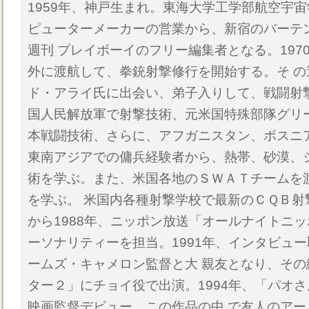
1959年、神戸生まれ。東海大学工学部航空宇
ピューターメーカーの営業から、新宿のバーテ
週刊 プレイボーイのフリー編集者となる。197
外に渡航して、拳銃射撃修行を開始する。そ 
ド・アライ氏に出会い、弟子入りして、戦闘射
国人民解放軍で射撃技術、元米国特殊部隊グリ
本戦闘技術、さらに、アフガニスタン、ボスニ
東南アジアでの傭兵経験者から、熱帯、砂漠、
術を学ぶ。また、米国各地のＳＷＡＴチームを
を学ぶ。 米国内各種射撃学校で最新のＣＱＢ射撃
から1988年、ニッポン放送「オールナイトニッ
ーソナリティーを担当。1991年、インタビュ
ームズ・キャメロン監督と大 親友となり、そ
ター２」にチョイ役で出演。1994年、「パオ
映画監督デビュー。この作品の中 で友人のア